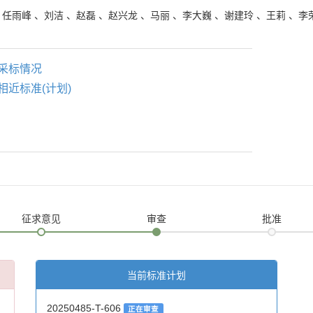
、
任雨峰
、
刘洁
、
赵磊
、
赵兴龙
、
马丽
、
李大巍
、
谢建玲
、
王莉
、
李
采标情况
相近标准(计划)
征求意见
审查
批准
当前标准计划
20250485-T-606
正在审查