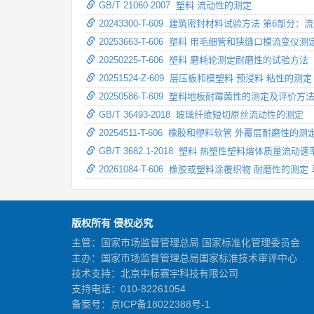
GB/T 21060-2007 塑料 流动性的测定
20243300-T-609 建筑密封材料试验方法 第6部分
20253663-T-606 塑料 用毛细管和狭缝口模流变
20250225-T-606 塑料 磨耗轮测定耐磨性的试验方法
20251524-Z-609 层压板和模塑料 预浸料 粘性的测定
20250586-T-609 塑料地板耐霉菌性的测定及评价方
GB/T 36493-2018 玻璃纤维短切原丝流动性的测定
20254511-T-606 橡胶和塑料软管 外覆层耐磨性的测
GB/T 3682.1-2018 塑料 热塑性塑料熔体质
20261084-T-606 橡胶或塑料涂覆织物 耐磨性的测
版权所有 侵权必究
主管：国家市场监督管理总局 国家标准化管理委员会
主办：国家市场监督管理总局国家标准技术审评中心
技术支持：北京中标赛宇科技有限公司
支持电话：010-82261054
备案号：
京ICP备18022388号-1