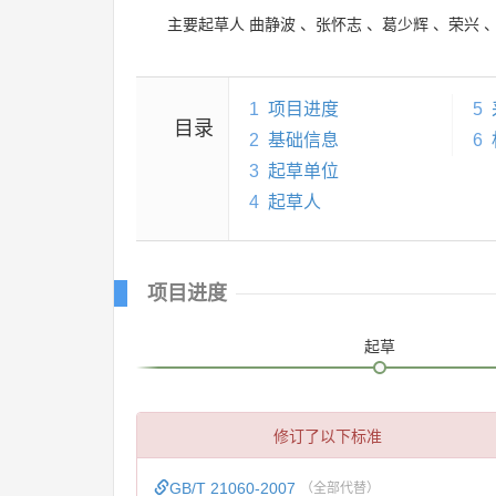
主要起草人
曲静波
、
张怀志
、
葛少辉
、
荣兴
1
项目进度
5
目录
2
基础信息
6
3
起草单位
4
起草人
项目进度
起草
修订了以下标准
GB/T 21060-2007
（全部代替）