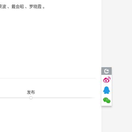
荣波
、
戴会昭
、
罗晓霞
。
发布