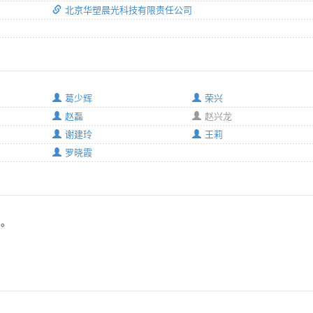
北京华塑晨光科技有限责任公司
葛少辉
荣兴
赵磊
赵兴龙
谢建玲
王莉
罗晓霞
3。