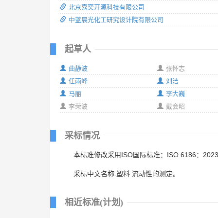
北京嘉奕开源科技有限公司
中蓝晨光化工研究设计院有限公司
起草人
曲静波
张怀志
任雨峰
刘洁
马丽
李大巍
李荣波
戴会昭
采标情况
本标准修改采用ISO国际标准：ISO 6186：202
采标中文名称:塑料 流动性的测定。
相近标准(计划)