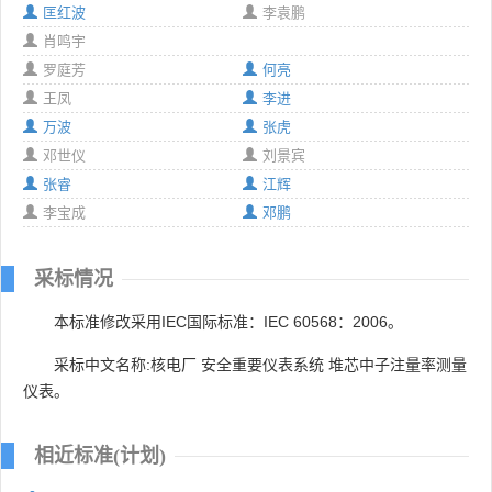
匡红波
李袁鹏
肖鸣宇
罗庭芳
何亮
王凤
李进
万波
张虎
邓世仪
刘景宾
张睿
江辉
李宝成
邓鹏
采标情况
本标准修改采用IEC国际标准：IEC 60568：2006。
采标中文名称:核电厂 安全重要仪表系统 堆芯中子注量率测量
仪表。
相近标准(计划)