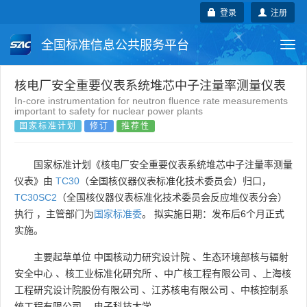
登录
注册
全国标准信息公共服务平台
Togg
navi
国家标准
行业标准
地方标准
核电厂安全重要仪表系统堆芯中子注量率测量仪表
In-core instrumentation for neutron fluence rate measurements
important to safety for nuclear power plants
团体标准
企业标准
国际标准
国家标准计划
修订
推荐性
国外标准
技术委员会
国家标准计划《核电厂安全重要仪表系统堆芯中子注量率测量
仪表》由
TC30
（全国核仪器仪表标准化技术委员会）归口，
TC30SC2
（全国核仪器仪表标准化技术委员会反应堆仪表分会）
执行 ，主管部门为
国家标准委
。 拟实施日期：发布后6个月正式
实施。
主要起草单位
中国核动力研究设计院
、
生态环境部核与辐射
安全中心
、
核工业标准化研究所
、
中广核工程有限公司
、
上海核
工程研究设计院股份有限公司
、
江苏核电有限公司
、
中核控制系
统工程有限公司
、
电子科技大学
。