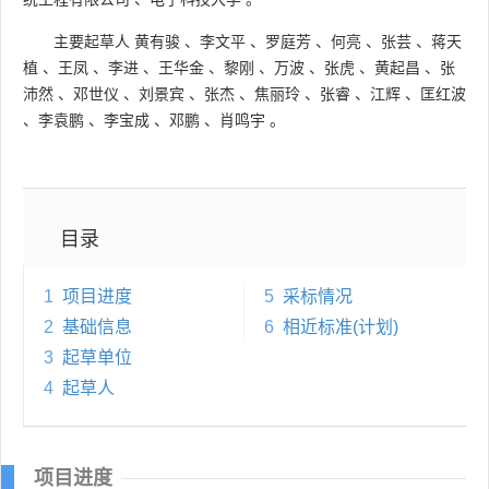
主要起草人
黄有骏
、
李文平
、
罗庭芳
、
何亮
、
张芸
、
蒋天
植
、
王凤
、
李进
、
王华金
、
黎刚
、
万波
、
张虎
、
黄起昌
、
张
沛然
、
邓世仪
、
刘景宾
、
张杰
、
焦丽玲
、
张睿
、
江辉
、
匡红波
、
李袁鹏
、
李宝成
、
邓鹏
、
肖鸣宇
。
目录
1
项目进度
5
采标情况
2
基础信息
6
相近标准(计划)
3
起草单位
4
起草人
项目进度