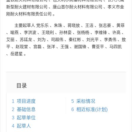
新型耐火建材有限公司
、
唐山首尔耐火材料有限公司
、
孝义市金
刚耐火材料有限责任公司
。
主要起草人
党乐乐
、
朱珠
、
蒋晓放
、
王洁
、
张志豪
、
黄菲
、
喻燕
、
李洪波
、
王晓利
、
孙林娈
、
张杨杨
、
李维锋
、
许高
、
艾丽
、
苏廷龙
、
刘为
、
司超伟
、
秦红彬
、
刘光平
、
李勇伟
、
敖
平
、
赵现堂
、
宫磊
、
张洋
、
王强
、
谢国锋
、
曹亚平
、
马四凯
、
岳建星
。
目录
1
项目进度
5
采标情况
2
基础信息
6
相近标准(计划)
3
起草单位
4
起草人