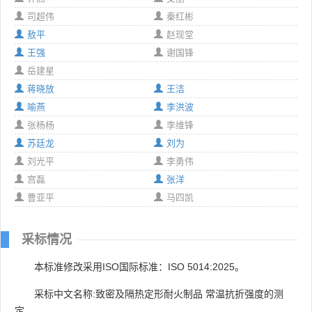
司超伟
秦红彬
敖平
赵现堂
王强
谢国锋
岳建星
蒋晓放
王洁
喻燕
李洪波
张杨杨
李维锋
苏廷龙
刘为
刘光平
李勇伟
宫磊
张洋
曹亚平
马四凯
采标情况
本标准修改采用ISO国际标准：ISO 5014:2025。
采标中文名称:致密及隔热定形耐火制品 常温抗折强度的测
定。