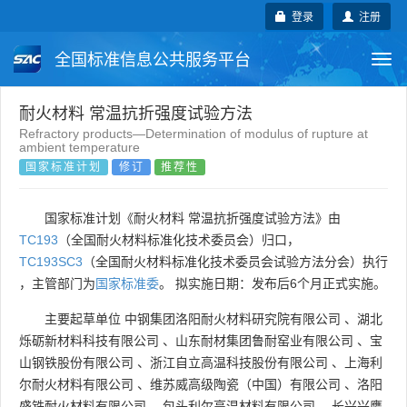
登录
注册
全国标准信息公共服务平台
Togg
navi
国家标准
行业标准
地方标准
耐火材料 常温抗折强度试验方法
Refractory products—Determination of modulus of rupture at
ambient temperature
团体标准
企业标准
国际标准
国家标准计划
修订
推荐性
国外标准
技术委员会
国家标准计划《耐火材料 常温抗折强度试验方法》由
TC193
（全国耐火材料标准化技术委员会）归口，
TC193SC3
（全国耐火材料标准化技术委员会试验方法分会）执行
，主管部门为
国家标准委
。 拟实施日期：发布后6个月正式实施。
主要起草单位
中钢集团洛阳耐火材料研究院有限公司
、
湖北
烁砺新材料科技有限公司
、
山东耐材集团鲁耐窑业有限公司
、
宝
山钢铁股份有限公司
、
浙江自立高温科技股份有限公司
、
上海利
尔耐火材料有限公司
、
维苏威高级陶瓷（中国）有限公司
、
洛阳
盛铁耐火材料有限公司
、
包头利尔高温材料有限公司
、
长兴兴鹰