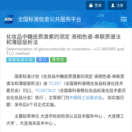
登录
注册
全国标准信息公共服务平台
Togg
navi
国家标准
行业标准
地方标准
化妆品中糖皮质激素的测定 液相色谱-串联质谱法
和薄层层析法
Determination of glucocorticoids in cosmetics —LC-MS/MS and
团体标准
企业标准
国际标准
TLC method
国家标准计划
修订
推荐性
国外标准
技术委员会
国家标准计划《化妆品中糖皮质激素的测定 液相色谱-串联质
谱法和薄层层析法》由
TC257
（全国香料香精化妆品标准化技术
委员会）归口，
TC257SC2
（全国香料香精化妆品标准化技术委员
会化妆品分会）执行 ，主管部门为
中国轻工业联合会
。 拟实施日
期：发布后6个月正式实施。
主要起草单位
大连市检验检测认证技术服务中心
、
大连理工
大学
、
大连海关技术中心
。