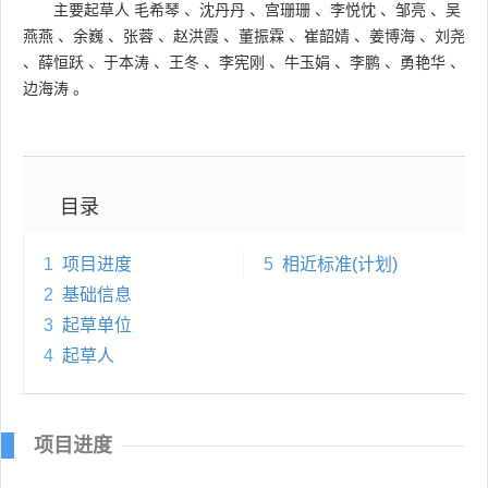
主要起草人
毛希琴
、
沈丹丹
、
宫珊珊
、
李悦忱
、
邹亮
、
吴
燕燕
、
余巍
、
张蓉
、
赵洪霞
、
董振霖
、
崔韶婧
、
姜博海
、
刘尧
、
薛恒跃
、
于本涛
、
王冬
、
李宪刚
、
牛玉娟
、
李鹏
、
勇艳华
、
边海涛
。
目录
1
项目进度
5
相近标准(计划)
2
基础信息
3
起草单位
4
起草人
项目进度