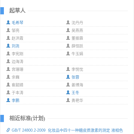
起草人
毛希琴
沈丹丹
邹亮
吴燕燕
赵洪霞
董振霖
刘尧
薛恒跃
李宪刚
牛玉娟
边海涛
宫珊珊
李悦忱
余巍
张蓉
崔韶婧
姜博海
于本涛
王冬
李鹏
勇艳华
相近标准(计划)
GB/T 24800.2-2009 化妆品中四十一种糖皮质激素的测定 液相色