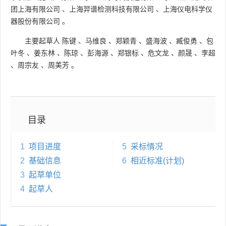
团上海有限公司
、
上海羿谱检测科技有限公司
、
上海仪电科学仪
器股份有限公司
。
主要起草人
陈键
、
马维良
、
郑颖青
、
盛海波
、
臧俊勇
、
包
叶冬
、
姜东林
、
陈琼
、
彭海源
、
郑银标
、
危文龙
、
颜晟
、
李超
、
周宗友
、
周美芳
。
目录
1
项目进度
5
采标情况
2
基础信息
6
相近标准(计划)
3
起草单位
4
起草人