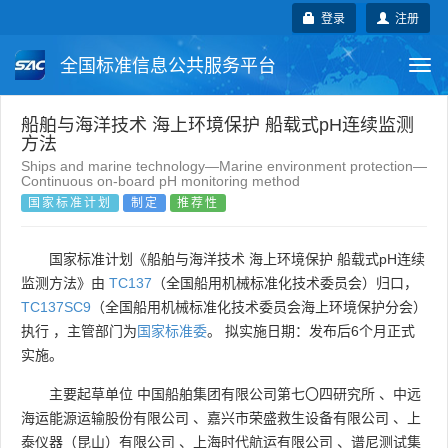
登录
注册
全国标准信息公共服务平台
Togg
navi
国家标准
行业标准
地方标准
船舶与海洋技术 海上环境保护 船载式pH连续监测
方法
Ships and marine technology—Marine environment protection—
团体标准
企业标准
国际标准
Continuous on-board pH monitoring method
国家标准计划
制定
推荐性
国外标准
技术委员会
国家标准计划《船舶与海洋技术 海上环境保护 船载式pH连续
监测方法》由
TC137
（全国船用机械标准化技术委员会）归口，
TC137SC9
（全国船用机械标准化技术委员会海上环境保护分会）
执行 ，主管部门为
国家标准委
。 拟实施日期：发布后6个月正式
实施。
主要起草单位
中国船舶集团有限公司第七〇四研究所
、
中远
海运能源运输股份有限公司
、
嘉兴市荣盛救生设备有限公司
、
上
泰仪器（昆山）有限公司
、
上海时代航运有限公司
、
谱尼测试集