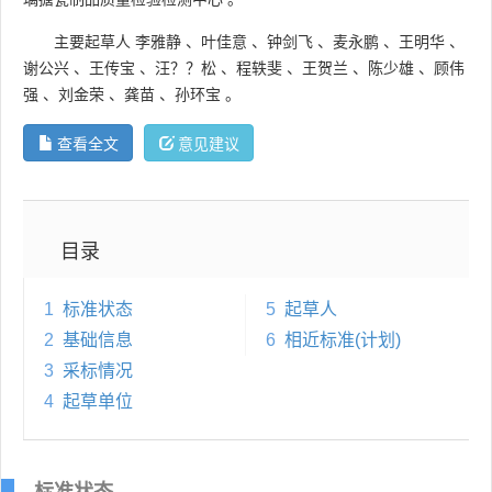
主要起草人
李雅静
、
叶佳意
、
钟剑飞
、
麦永鹏
、
王明华
、
谢公兴
、
王传宝
、
汪？？松
、
程轶斐
、
王贺兰
、
陈少雄
、
顾伟
强
、
刘金荣
、
龚苗
、
孙环宝
。
查看全文
意见建议
目录
1
标准状态
5
起草人
2
基础信息
6
相近标准(计划)
3
采标情况
4
起草单位
标准状态