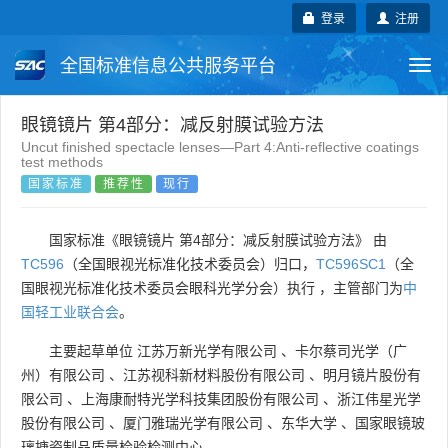
登录
注册
全国标准信息公共服务平台
Togg
navi
国家标准
行业标准
地方标准
眼镜镜片 第4部分：减反射膜试验方法
Uncut finished spectacle lenses—Part 4:Anti-reflective coatings
test methods
团体标准
企业标准
国际标准
国家标准
推荐性
现行
国外标准
技术委员会
国家标准《眼镜镜片 第4部分：减反射膜试验方法》 由
TC596
（全国眼视光标准化技术委员会）归口，
TC596SC1
（全
国眼视光标准化技术委员会眼科光学分会）执行 ，主管部门为
中
国轻工业联合会
。
主要起草单位
江苏万新光学有限公司
、
卡尔蔡司光学（广
州）有限公司
、
江苏视科新材料股份有限公司
、
明月镜片股份有
限公司
、
上海康耐特光学科技集团股份有限公司
、
浙江伟星光学
股份有限公司
、
厦门雅瑞光学有限公司
、
东华大学
、
国家眼镜玻
璃搪瓷制品质量检验检测中心
。