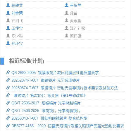
程轶斐
王贺兰
刘金荣
龚苗
钟剑飞
麦永鹏
王传宝
汪？？松
陈少雄
顾伟强
孙环宝
相近标准(计划)
QB 2682-2005 镀膜眼镜片减反射膜层性能质量要求
20252874-T-607 眼镜镜片 光学玻璃镜片
20250874-T-607 眼镜镜片 衍射光波导镜片技术要求及试验方法
眼镜镜片 第2部分：渐变焦《第1号修改单》
QB/T 2506-2017 眼镜镜片 光学树脂镜片
QB/T 2506-2025 眼镜镜片 光学树脂镜片
20255043-T-607 微结构眼镜镜片 复合结构型
DB37/T 4166—2020 防蓝光眼镜片及相关眼镜产品蓝光透射比要求