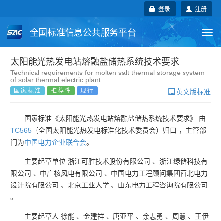
登录
注册
全国标准信息公共服务平台
Togg
navi
国家标准
行业标准
地方标准
太阳能光热发电站熔融盐储热系统技术要求
Technical requirements for molten salt thermal storage system
of solar thermal electric plant
团体标准
企业标准
国际标准
国家标准
推荐性
现行
英文版标准
国外标准
技术委员会
国家标准《太阳能光热发电站熔融盐储热系统技术要求》 由
TC565
（全国太阳能光热发电标准化技术委员会）归口 ，主管部
门为
中国电力企业联合会
。
主要起草单位
浙江可胜技术股份有限公司
、
浙江绿储科技有
限公司
、
中广核风电有限公司
、
中国电力工程顾问集团西北电力
设计院有限公司
、
北京工业大学
、
山东电力工程咨询院有限公司
。
主要起草人
徐能
、
金建祥
、
唐亚平
、
余志勇
、
周慧
、
王伊