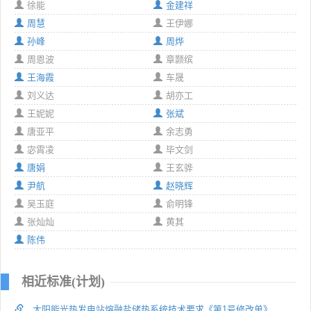
徐能
金建祥
周慧
王伊娜
孙峰
周烨
周恩波
章颢缤
王海霞
车晟
刘义达
胡亦工
王妮妮
张斌
唐亚平
余志勇
宓霄凌
毕文剑
唐娟
王玄骅
尹航
赵晓辉
吴玉庭
俞明锋
张灿灿
黄其
陈伟
相近标准(计划)
太阳能光热发电站熔融盐储热系统技术要求《第1号修改单》