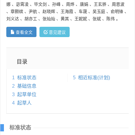
娜
、
宓霄凌
、
毕文剑
、
孙峰
、
周烨
、
唐娟
、
王玄骅
、
周恩波
、
章颢缤
、
尹航
、
赵晓辉
、
王海霞
、
车晟
、
吴玉庭
、
俞明锋
、
刘义达
、
胡亦工
、
张灿灿
、
黄其
、
王妮妮
、
张斌
、
陈伟
。
查看全文
意见建议
目录
1
标准状态
5
相近标准(计划)
2
基础信息
3
起草单位
4
起草人
标准状态