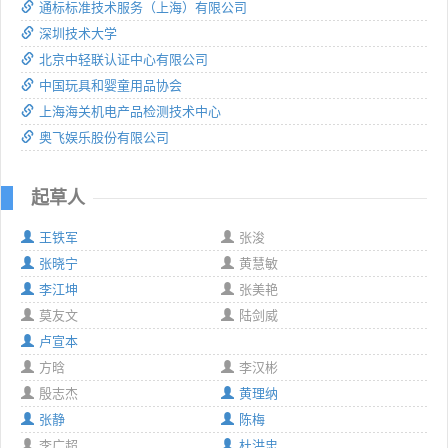
通标标准技术服务（上海）有限公司
深圳技术大学
北京中轻联认证中心有限公司
中国玩具和婴童用品协会
上海海关机电产品检测技术中心
奥飞娱乐股份有限公司
起草人
王铁军
张浚
张晓宁
黄慧敏
李江坤
张美艳
莫友文
陆剑威
卢宣本
方晗
李汉彬
殷志杰
黄理纳
张静
陈梅
李广超
杜洪忠