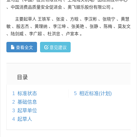
、
中国消费品质量安全促进会
、
奥飞娱乐股份有限公司
。
主要起草人
王铁军
、
张浚
、
方晗
、
李汉彬
、
张晓宁
、
黄慧
敏
、
殷志杰
、
黄理纳
、
李江坤
、
张美艳
、
张静
、
陈梅
、
莫友文
、
陆剑威
、
李广超
、
杜洪忠
、
卢宣本
。
查看全文
意见建议
目录
1
标准状态
5
相近标准(计划)
2
基础信息
3
起草单位
4
起草人