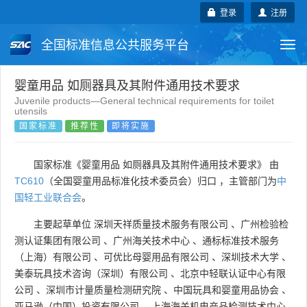
登录
注册
全国标准信息公共服务平台
Togg
navi
国家标准
行业标准
地方标准
婴童用品 如厕器具及其附件通用技术要求
Juvenile products—General technical requirements for toilet
utensils
团体标准
企业标准
国际标准
国家标准
推荐性
即将实施
国外标准
技术委员会
国家标准《婴童用品 如厕器具及其附件通用技术要求》 由
TC610
（全国婴童用品标准化技术委员会）归口 ，主管部门为
中
国轻工业联合会
。
主要起草单位
深圳天祥质量技术服务有限公司
、
广州检验检
测认证集团有限公司
、
广州海关技术中心
、
通标标准技术服务
（上海）有限公司
、
可优比母婴用品有限公司
、
深圳技术大学
、
美泰玩具技术咨询（深圳）有限公司
、
北京中轻联认证中心有限
公司
、
深圳市计量质量检测研究院
、
中国玩具和婴童用品协会
、
亚马逊（中国）投资有限公司
、
上海海关机电产品检测技术中心