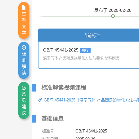
发布
于 2025-02-28
查
看
文
本
当前标准
GB/T 45441-2025
现行
标
温室气体 产品碳足迹量化方法与要求 塑料制品
准
解
读
标准解读视频课程
意
GB/T 45441-2025《温室气体 产品碳足迹量化方
见
建
议
基础信息
标准号
GB/T 45441-2025