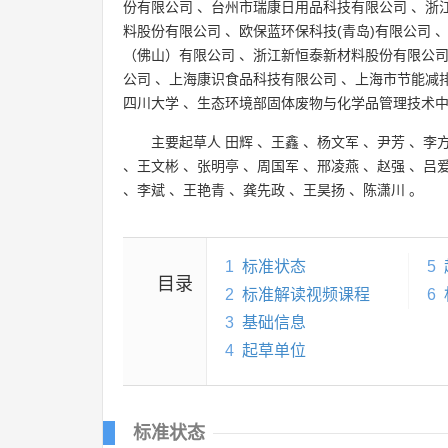
份有限公司
、
台州市瑞康日用品科技有限公司
、
浙
料股份有限公司
、
欧保蓝环保科技(青岛)有限公司
（佛山）有限公司
、
浙江新恒泰新材料股份有限公
公司
、
上海康识食品科技有限公司
、
上海市节能减
四川大学
、
生态环境部固体废物与化学品管理技术
主要起草人
田辉
、
王鑫
、
杨文军
、
尹芳
、
李
、
王文彬
、
张明亭
、
周国军
、
邢凌燕
、
赵强
、
吕
、
李斌
、
王艳青
、
龚先政
、
王昊扬
、
陈潇川
。
1
标准状态
5
目录
2
标准解读视频课程
6
3
基础信息
4
起草单位
标准状态