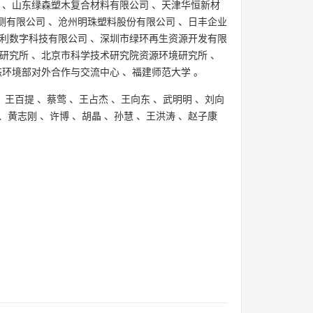
、
山东绿森塑木复合材料有限公司
、
天津华恒新材
测有限公司
、
沧州明珠塑料股份有限公司
、
日丰企业
利数字科技有限公司
、
深圳市绿环再生资源开发有限
研究所
、
北京市科学技术研究院资源环境研究所
、
态环境部对外合作与交流中心
、
福建师范大学
。
、
王百提
、
蔡莺
、
王占杰
、
王向东
、
武明明
、
刘向
、
黄志刚
、
许博
、
胡晶
、
孙慧
、
王洪涛
、
赵子康