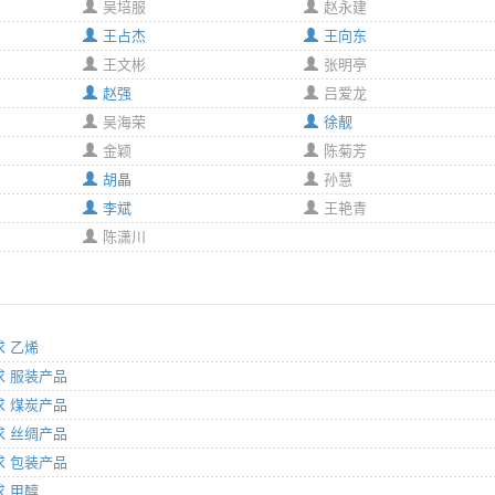
吴培服
赵永建
王占杰
王向东
王文彬
张明亭
赵强
吕爱龙
吴海荣
徐靓
金颖
陈菊芳
胡晶
孙慧
李斌
王艳青
陈潇川
求 乙烯
要求 服装产品
要求 煤炭产品
要求 丝绸产品
要求 包装产品
求 甲醇