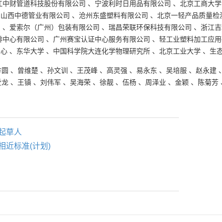
江中财管道科技股份有限公司
、
宁波利时日用品有限公司
、
北京工商大学
、
山西中德管业有限公司
、
沧州东盛塑料有限公司
、
北京一轻产品质量检
司
、
爱索尔（广州）包装有限公司
、
瑞昌荣联环保科技有限公司
、
浙江吉
排中心有限公司
、
广州赛宝认证中心服务有限公司
、
轻工业塑料加工应用
中心
、
东华大学
、
中国科学院大连化学物理研究所
、
北京工业大学
、
生
方圆
、
曾维楚
、
孙文训
、
王茂峰
、
高灵强
、
易永东
、
吴培服
、
赵永建
爱龙
、
王镇
、
刘伟军
、
吴海荣
、
徐靓
、
伍杨
、
周泽业
、
金颖
、
陈菊芳
起草人
相近标准(计划)