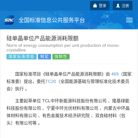
登录
注册
全国标准信息公共服务平台
Togg
navi
国家标准
行业标准
地方标准
硅单晶单位产品能源消耗限额
Norm of energy consumption per unit production of mono-
crystalline
团体标准
企业标准
国际标准
国家标准项目
制定
强制性
国外标准
技术委员会
国家标准项目《硅单晶单位产品能源消耗限额》由
469
（国家
标准委）提出，委托
TC20
（全国能源基础与管理标准化技术委员
会）执行 。
主要起草单位
TCL中环新能源科技股份有限公司
、
隆基绿能
科技股份有限公司
、
宁夏中环光伏材料有限公司
、
内蒙古中环晶
体材料有限公司
、
有色金属技术经济研究院
、
双良硅材料（包
头）有限公司等
。