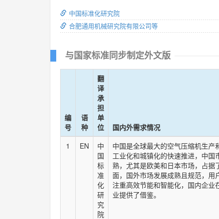
中国标准化研究院
合肥通用机械研究院有限公司等
与国家标准同步制定外文版
翻
译
承
担
编
语
单
号
种
位
国内外需求情况
1
EN
中
中国是全球最大的空气压缩机生产
国
工业化和城镇化的快速推进，中国市
标
熟，尤其是欧美和日本市场，占据
准
面，国外市场发展成熟且规范，用
化
注重高效节能和智能化，国内企业
研
业提供了借鉴。
究
院