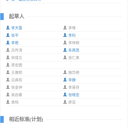
起草人
李天雷
李唯
张平
李科
李艳
李林辉
吕传涛
朱再思
宋成立
张仁勇
胥宏图
王雅熙
施岱艳
白真权
李静
张金钟
李英存
吴启春
张晓忠
曾旸
廖芸
相近标准(计划)