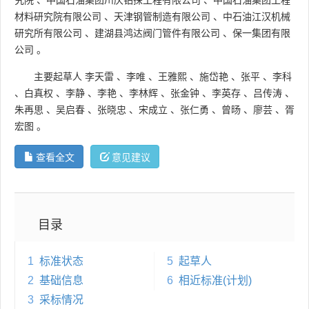
材料研究院有限公司
、
天津钢管制造有限公司
、
中石油江汉机械
研究所有限公司
、
建湖县鸿达阀门管件有限公司
、
保一集团有限
公司
。
主要起草人
李天雷
、
李唯
、
王雅熙
、
施岱艳
、
张平
、
李科
、
白真权
、
李静
、
李艳
、
李林辉
、
张金钟
、
李英存
、
吕传涛
、
朱再思
、
吴启春
、
张晓忠
、
宋成立
、
张仁勇
、
曾旸
、
廖芸
、
胥
宏图
。
查看全文
意见建议
目录
1
标准状态
5
起草人
2
基础信息
6
相近标准(计划)
3
采标情况