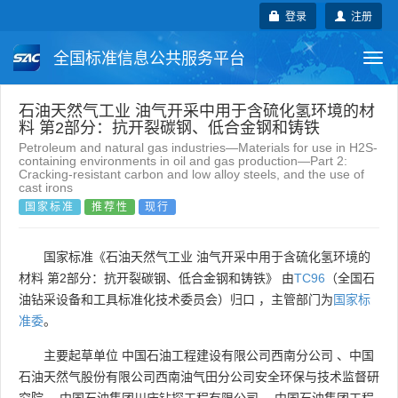
登录
注册
全国标准信息公共服务平台
Togg
navi
国家标准
行业标准
地方标准
石油天然气工业 油气开采中用于含硫化氢环境的材
料 第2部分：抗开裂碳钢、低合金钢和铸铁
Petroleum and natural gas industries—Materials for use in H2S-
团体标准
企业标准
国际标准
containing environments in oil and gas production—Part 2:
Cracking-resistant carbon and low alloy steels, and the use of
cast irons
国外标准
技术委员会
国家标准
推荐性
现行
国家标准《石油天然气工业 油气开采中用于含硫化氢环境的
材料 第2部分：抗开裂碳钢、低合金钢和铸铁》 由
TC96
（全国石
油钻采设备和工具标准化技术委员会）归口 ，主管部门为
国家标
准委
。
主要起草单位
中国石油工程建设有限公司西南分公司
、
中国
石油天然气股份有限公司西南油气田分公司安全环保与技术监督研
究院
、
中国石油集团川庆钻探工程有限公司
、
中国石油集团工程