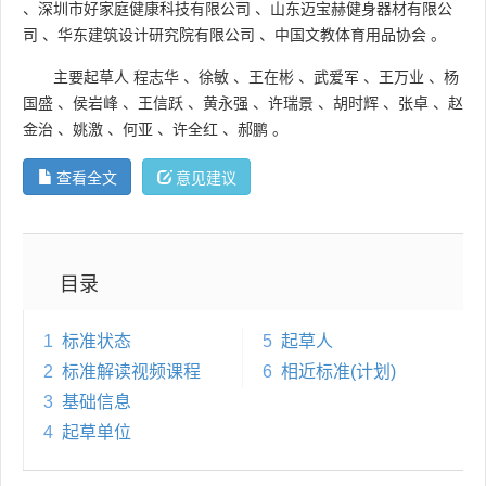
、
深圳市好家庭健康科技有限公司
、
山东迈宝赫健身器材有限公
司
、
华东建筑设计研究院有限公司
、
中国文教体育用品协会
。
主要起草人
程志华
、
徐敏
、
王在彬
、
武爱军
、
王万业
、
杨
国盛
、
侯岩峰
、
王信跃
、
黄永强
、
许瑞景
、
胡时辉
、
张卓
、
赵
金治
、
姚激
、
何亚
、
许全红
、
郝鹏
。
查看全文
意见建议
目录
1
标准状态
5
起草人
2
标准解读视频课程
6
相近标准(计划)
3
基础信息
4
起草单位