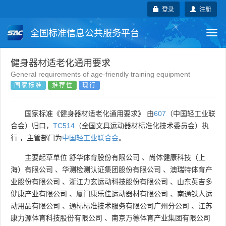
登录
注册
全国标准信息公共服务平台
Togg
navi
国家标准
行业标准
地方标准
健身器材适老化通用要求
General requirements of age-friendly training equipment
国家标准
推荐性
现行
团体标准
企业标准
国际标准
国外标准
技术委员会
国家标准《健身器材适老化通用要求》 由
607
（中国轻工业联
合会）归口，
TC514
（全国文具运动器材标准化技术委员会）执
行 ，主管部门为
中国轻工业联合会
。
主要起草单位
舒华体育股份有限公司
、
尚体健康科技（上
海）有限公司
、
华测检测认证集团股份有限公司
、
澳瑞特体育产
业股份有限公司
、
浙江力玄运动科技股份有限公司
、
山东英吉多
健康产业有限公司
、
厦门康乐佳运动器材有限公司
、
南通铁人运
动用品有限公司
、
通标标准技术服务有限公司广州分公司
、
江苏
康力源体育科技股份有限公司
、
南京万德体育产业集团有限公司