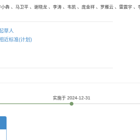
卢小犇
、
马卫平
、
谢晓龙
、
李涛
、
韦凯
、
庞金祥
、
罗雁云
、
雷震宇
、
起草人
相近标准(计划)
实施
于 2024-12-31