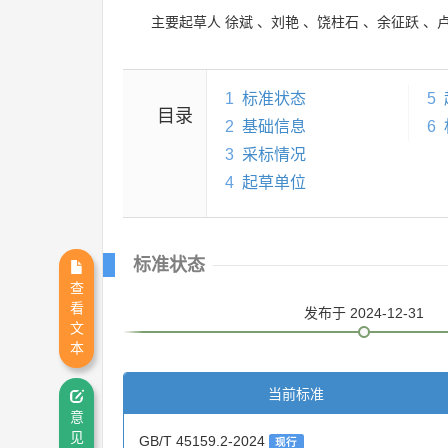
主要起草人
徐斌
、
刘艳
、
饶柱石
、
余征跃
、
1
标准状态
5
目录
2
基础信息
6
3
采标情况
4
起草单位
标准状态
查
看
发布
于 2024-12-31
文
本
当前标准
意
见
GB/T 45159.2-2024
现行