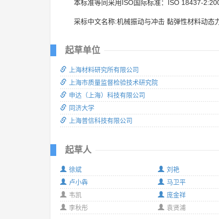
本标准等同采用ISO国际标准：ISO 18437-2:20
采标中文名称:机械振动与冲击 黏弹性材料动态
起草单位
上海材料研究所有限公司
上海市质量监督检验技术研究院
申达（上海）科技有限公司
同济大学
上海普信科技有限公司
起草人
徐斌
刘艳
卢小犇
马卫平
韦凯
庞金祥
李秋彤
袁贤浦