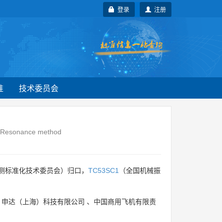
登录
注册
准
技术委员会
 2:Resonance method
测标准化技术委员会）归口，
TC53SC1
（全国机械振
、
申达（上海）科技有限公司
、
中国商用飞机有限责