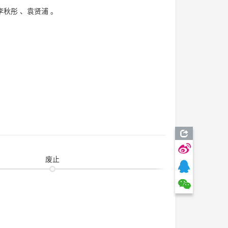
李秋彤
、
袁贤浦
。
废止