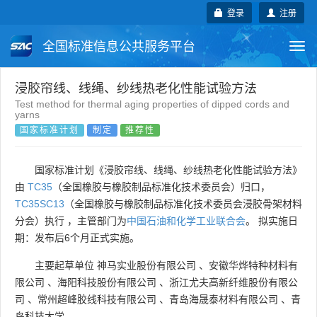
登录
注册
全国标准信息公共服务平台
Togg
navi
国家标准
行业标准
地方标准
浸胶帘线、线绳、纱线热老化性能试验方法
Test method for thermal aging properties of dipped cords and
yarns
团体标准
企业标准
国际标准
国家标准计划
制定
推荐性
国外标准
技术委员会
国家标准计划《浸胶帘线、线绳、纱线热老化性能试验方法》
由
TC35
（全国橡胶与橡胶制品标准化技术委员会）归口，
TC35SC13
（全国橡胶与橡胶制品标准化技术委员会浸胶骨架材料
分会）执行 ，主管部门为
中国石油和化学工业联合会
。 拟实施日
期：发布后6个月正式实施。
主要起草单位
神马实业股份有限公司
、
安徽华烨特种材料有
限公司
、
海阳科技股份有限公司
、
浙江尤夫高新纤维股份有限公
司
、
常州超峰胶线科技有限公司
、
青岛海晟泰材料有限公司
、
青
岛科技大学
。