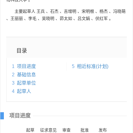
主要起草人
王兵
、
石杰
、
吉增明
、
宋明根
、
杨杰
、
冯晓萌
、
王丽丽
、
李毛
、
吴晓明
、
茆太如
、
吕文娟
、
伏红军
。
目录
1
项目进度
5
相近标准(计划)
2
基础信息
3
起草单位
4
起草人
项目进度
起草
征求意见
审查
批准
发布