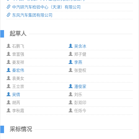
中汽研汽车检验中心（天津）有限公司
东风汽车集团有限公司
起草人
石鹏飞
吴含冰
曾富强
郑子健
姜发祥
李燕
秦宏伟
张登权
袁美女
王立崇
潘俊家
吴倩
刘乐
胡芮
彭双印
李秋霞
任烁今
采标情况