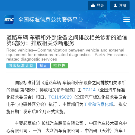
登录
注册
全国标准信息公共服务平台
Togg
navi
国家标准
行业标准
地方标准
道路车辆 车辆和外部设备之间排放相关诊断的通信
第5部分：排放相关诊断服务
Road vehicles—Communication between vehicle and external
团体标准
企业标准
国际标准
equipment for emissions-related diagnostics—Part5: Emissions-
related diagnostic services
国家标准计划
制定
推荐性
国外标准
技术委员会
国家标准计划《道路车辆 车辆和外部设备之间排放相关诊断
的通信 第5部分：排放相关诊断服务》由
TC114
（全国汽车标准
化技术委员会）归口，
TC114SC29
（全国汽车标准化技术委员会
电子与电磁兼容分会）执行 ，主管部门为
工业和信息化部
。 拟实
施日期：发布后6个月正式实施。
主要起草单位
长城汽车股份有限公司
、
中国汽车技术研究中
心有限公司
、
一汽—大众汽车有限公司
、
中汽研（天津）汽车工