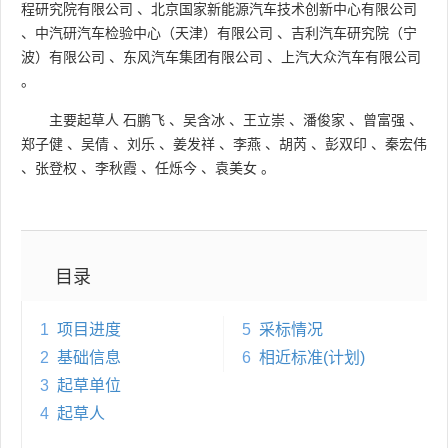
程研究院有限公司
、
北京国家新能源汽车技术创新中心有限公司
、
中汽研汽车检验中心（天津）有限公司
、
吉利汽车研究院（宁
波）有限公司
、
东风汽车集团有限公司
、
上汽大众汽车有限公司
。
主要起草人
石鹏飞
、
吴含冰
、
王立崇
、
潘俊家
、
曾富强
、
郑子健
、
吴倩
、
刘乐
、
姜发祥
、
李燕
、
胡芮
、
彭双印
、
秦宏伟
、
张登权
、
李秋霞
、
任烁今
、
袁美女
。
目录
1
项目进度
5
采标情况
2
基础信息
6
相近标准(计划)
3
起草单位
4
起草人