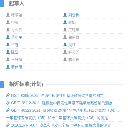
起草人
程顺弟
刘雪梅
申腾
赵旭
肖少伟
王琼燕
蒋小平
蔺笔雄
王睿
吴红
陈浩
赵灵芝
王升旗
李卓瑾
罗伟琪
相近标准(计划)
HG/T 6395-2025 硅油中挥发性甲基环硅氧烷含量的测定
GB/T 28112-2011 硅橡胶中挥发性甲基环硅氧烷残留量的测定
GB/T 40323-2021 纺织染整助剂产品中八甲基环四硅氧烷（D4）、
十甲基环五硅氧烷（D5）和十二甲基环六硅氧烷（D6）的测定
20261164-T-607 皮革和毛皮化学品 甲基环硅氧烷含量的测定