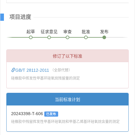
项目进度
起草
征求意见
审查
批准
发布
修订了以下标准
GB/T 28112-2011
（全部代替）
硅橡胶中挥发性甲基环硅氧烷残留量的测定
当前标准计划
20243398-T-606
已发布
硅橡胶中残留挥发性甲基环硅氧烷和甲基乙烯基环硅氧烷含量的测定