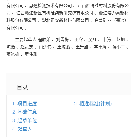
有限公司
、
思通检测技术有限公司
、
江西雁浔硅材料股份有限公
司
、
江西赣江新区有机硅创新研究院有限公司
、
浙江溶力高新材
料股份有限公司
、
湖北正安新材料有限公司
、
合盛硅业（嘉兴）
有限公司
。
主要起草人
程顺弟
、
刘雪梅
、
王睿
、
吴红
、
申腾
、
赵旭
、
陈浩
、
赵灵芝
、
肖少伟
、
王琼燕
、
王升旗
、
李卓瑾
、
蒋小平
、
蔺笔雄
、
罗伟琪
。
目录
1
项目进度
5
相近标准(计划)
2
基础信息
3
起草单位
4
起草人