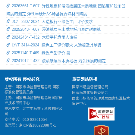
20263661-T-607 弹性地板和浸渍纸层压木质地板 凹陷度和残余凹
陷度的测定 弹性半硬质/乙烯基复合块材凹陷度
JC/T 2807-2024 人造板行业绿色工厂评价要求
20252843-T-607 浸渍纸层压木质地板用表层耐磨纸
20242434-T-432 木质平托盘用人造板
LY/T 3414-2024 绿色工厂评价要求 人造板及其制品
20251140-T-469 绿色产品评价 氢
20241912-T-432 浸渍纸层压木质地板 残余压痕的测定
版权所有 侵权必究
重要网站链接
主管：国家市场监督管理总局 国家
国家市场监督管理总局
标准化管理委员会
国家标准化管理委员会
主办：国家市场监督管理总局国家标
国家市场监督管理总局国家标准技术
准技术审评中心
审评中心
技术支持：北京中标赛宇科技有限公
司
支持电话：010-82261054
备案号：
京ICP备18022388号-1