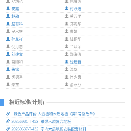
郑焕祺
施耀芳
安鑫
付跃进
赵劼
劳万里
赵有科
郑妮华
吴水根
曹婧
孙龙祥
陆铜华
倪月忠
兰从荣
刘建文
郑海涛
葛顺和
沈建新
朱铭
淳华
闵德秀
肖少良
柴东
俞燕芬
相近标准(计划)
绿色产品评价 人造板和木质地板《第1号修改单》
20256981-T-432 难燃木质复合地板
20260637-T-432 室内木质地板安装配套材料