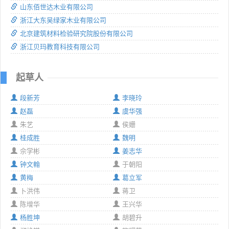
山东佰世达木业有限公司
浙江大东吴绿家木业有限公司
北京建筑材料检验研究院股份有限公司
浙江贝玛教育科技有限公司
起草人
段新芳
李晓玲
赵磊
虞华强
朱艺
侯姗
桂成胜
魏明
佘学彬
姜志华
钟文翰
于朝阳
黄梅
葛立军
卜洪伟
蒋卫
陈增华
王兴华
杨胜坤
胡碧升