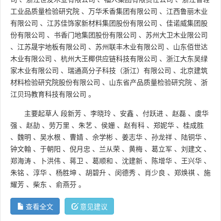
工业品质量检验研究院
、
万华禾香集团有限公司
、
江西鲁丽木业
有限公司
、
江苏佳饰家新材料集团股份有限公司
、
佳诺威集团股
份有限公司
、
书香门地集团股份有限公司
、
苏州大卫木业限公司
、
江苏晟宇地板有限公司
、
苏州联丰木业有限公司
、
山东佰世达
木业有限公司
、
杭州大王椰供应链科技有限公司
、
浙江大东吴绿
家木业有限公司
、
瑞通高分子科技（浙江）有限公司
、
北京建筑
材料检验研究院股份有限公司
、
山东省产品质量检验研究院
、
浙
江贝玛教育科技有限公司
。
主要起草人
段新芳
、
李晓玲
、
安鑫
、
付跃进
、
赵磊
、
虞华
强
、
赵劼
、
劳万里
、
朱艺
、
侯姗
、
赵有科
、
郑妮华
、
桂成胜
、
魏明
、
吴水根
、
曹婧
、
佘学彬
、
姜志华
、
孙龙祥
、
陆铜华
、
钟文翰
、
于朝阳
、
倪月忠
、
兰从荣
、
黄梅
、
葛立军
、
刘建文
、
郑海涛
、
卜洪伟
、
蒋卫
、
葛顺和
、
沈建新
、
陈增华
、
王兴华
、
朱铭
、
淳华
、
杨胜坤
、
胡碧升
、
闵德秀
、
肖少良
、
郑焕祺
、
施
耀芳
、
柴东
、
俞燕芬
。
查看全文
意见建议