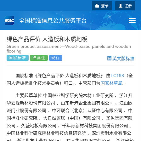
登录
注册
全国标准信息公共服务平台
Togg
navi
国家标准
行业标准
地方标准
绿色产品评价 人造板和木质地板
Green product assessment—Wood-based panels and wooden
flooring
团体标准
企业标准
国际标准
国家标准
推荐性
现行
英文版标准
国外标准
技术委员会
国家标准《绿色产品评价 人造板和木质地板》 由
TC198
（全
国人造板标准化技术委员会）归口 ，主管部门为
国家林草局
。
主要起草单位
中国林业科学研究院木材工业研究所
、
浙江升
华云峰新材股份有限公司
、
山东新港企业集团有限公司
、
江山欧
派门业股份有限公司
、
中环联合（北京）认证中心有限公司
、
中
国标准化研究院
、
大自然家居（中国）有限公司
、
圣象集团有限
公司
、
久盛地板有限公司
、
千年舟新材科技集团股份有限公司
、
中国林业科学研究院林业科技信息研究所
、
深圳宏耐木业有限公
司
、
浙江世友木业有限公司
、
福人集团有限责任公司
、
浙江省轻