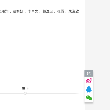
伍雁翔
、
彭妍妍
、
李卓文
、
郭汶卫
、
张霞
、
朱海欣
废止