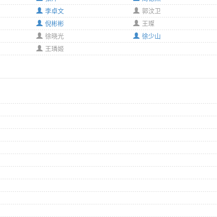
李卓文
郭汶卫
倪彬彬
王璨
徐晓光
徐少山
王璘姬