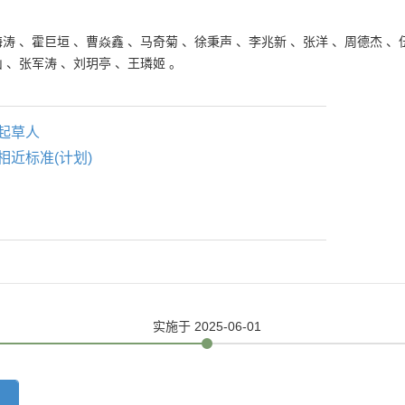
海涛
、
霍巨垣
、
曹焱鑫
、
马奇菊
、
徐秉声
、
李兆新
、
张洋
、
周德杰
、
山
、
张军涛
、
刘玥亭
、
王璘姬
。
起草人
相近标准(计划)
实施
于 2025-06-01