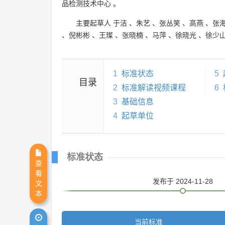
品检测技术中心
。
主要起草人
于洁
、
朱艺
、
张丛笑
、
高燕
、
张
、
倪彬彬
、
王璨
、
张晓楠
、
马萍
、
徐晓光
、
徐少
1
标准状态
5
目录
2
标准解读视频课程
6
3
基础信息
4
起草单位
标准状态
查
看
发布
于 2024-11-28
文
本
当前标准