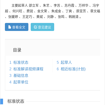
主要起草人
邵立军
、
朱艺
、
李苏
、
苏丹霞
、
万祥华
、
冯宇
超
、
何兴旺
、
费锐
、
金文荣
、
朱成金
、
丁爽
、
原亚芳
、
章文福
、
张媛婷
、
王定巧
、
黄斌
、
刘静
、
张鸣
、
韩婉清
。
查看全文
意见建议
目录
1
标准状态
5
起草人
2
标准解读视频课程
6
相近标准(计划)
3
基础信息
4
起草单位
标准状态