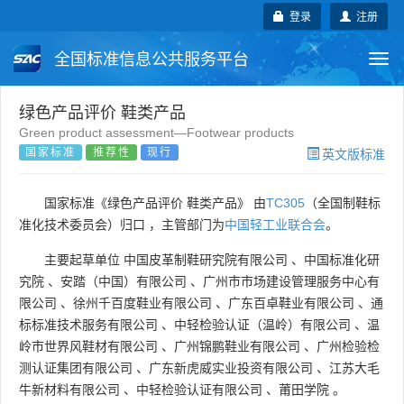
登录
注册
全国标准信息公共服务平台
Togg
navi
国家标准
行业标准
地方标准
绿色产品评价 鞋类产品
Green product assessment—Footwear products
国家标准
推荐性
现行
英文版标准
团体标准
企业标准
国际标准
国外标准
技术委员会
国家标准《绿色产品评价 鞋类产品》 由
TC305
（全国制鞋标
准化技术委员会）归口 ，主管部门为
中国轻工业联合会
。
主要起草单位
中国皮革制鞋研究院有限公司
、
中国标准化研
究院
、
安踏（中国）有限公司
、
广州市市场建设管理服务中心有
限公司
、
徐州千百度鞋业有限公司
、
广东百卓鞋业有限公司
、
通
标标准技术服务有限公司
、
中轻检验认证（温岭）有限公司
、
温
岭市世界风鞋材有限公司
、
广州锦鹏鞋业有限公司
、
广州检验检
测认证集团有限公司
、
广东新虎威实业投资有限公司
、
江苏大毛
牛新材料有限公司
、
中轻检验认证有限公司
、
莆田学院
。