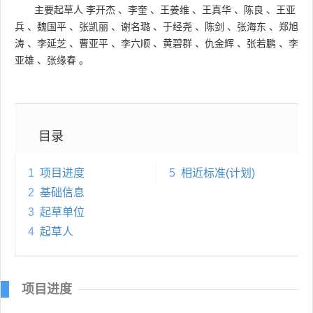
主要起草人
李开杰
、
李奎
、
王姜维
、
王真华
、
陈良
、
王亚
兵
、
魏国平
、
张凯丽
、
谢名璐
、
于经尧
、
陈剑
、
张海东
、
郑旭
涛
、
李延芝
、
曹亚平
、
李六顺
、
黄碧群
、
仇金辉
、
张若鹏
、
李
亚雄
、
张缘春
。
目录
1
项目进度
5
相近标准(计划)
2
基础信息
3
起草单位
4
起草人
项目进度