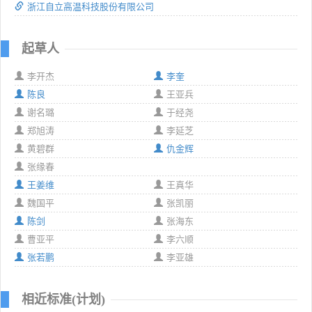
浙江自立高温科技股份有限公司
起草人
李开杰
李奎
陈良
王亚兵
谢名璐
于经尧
郑旭涛
李延芝
黄碧群
仇金辉
张缘春
王姜维
王真华
魏国平
张凯丽
陈剑
张海东
曹亚平
李六顺
张若鹏
李亚雄
相近标准(计划)