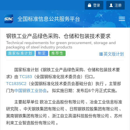
登录
注册
全国标准信息公共服务平台
Togg
navi
国家标准
行业标准
地方标准
钢铁工业产品绿色采购、仓储和包装技术要求
Technical requirements for green procurement, storage and
packaging of steel industry products
团体标准
企业标准
国际标准
国家标准计划
制定
推荐性
英文版计划
国外标准
技术委员会
国家标准计划《钢铁工业产品绿色采购、仓储和包装技术要
求》由
TC183
（全国钢标准化技术委员会）归口，
TC183SC2
（全国钢标准化技术委员会基础分会）执行 ，主管部
门为
中国钢铁工业协会
。 拟实施日期：发布后6个月正式实施。
主要起草单位
欧冶工业品股份有限公司
、
冶金工业信息标准
研究院
、
中天钢铁集团有限公司
、
日照钢铁控股集团有限公司
、
冀南钢铁集团有限公司
、
浙江自立高温科技股份有限公司
、
苏州
利来工业智造股份有限公司
。