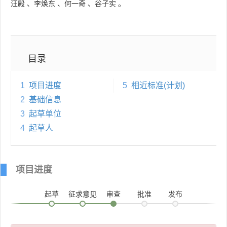
汪殿
、
李焕东
、
何一奇
、
谷子实
。
目录
1
项目进度
5
相近标准(计划)
2
基础信息
3
起草单位
4
起草人
项目进度
起草
征求意见
审查
批准
发布