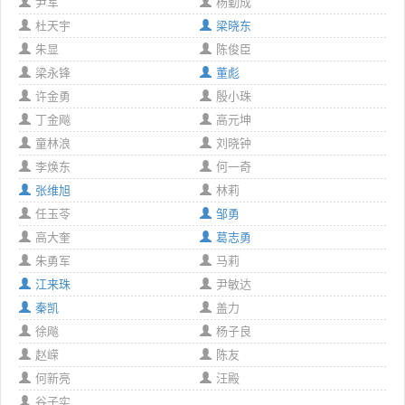
尹军
杨勤成
杜天宇
梁晓东
朱显
陈俊臣
梁永锋
董彪
许金勇
殷小珠
丁金飚
高元坤
童林浪
刘晓钟
李焕东
何一奇
张维旭
林莉
任玉苓
邹勇
高大奎
葛志勇
朱勇军
马莉
江来珠
尹敏达
秦凯
盖力
徐飚
杨子良
赵嵘
陈友
何新亮
汪殿
谷子实