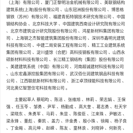
（上海）有限公司
、
厦门正黎明冶金机械有限公司
、
美联钢结构
建筑系统(上海)股份有限公司
、
山东冠洲股份有限公司
、
博思格
钢铁（苏州）有限公司
、
福建青拓特钢技术研究有限公司
、
中国
钢结构协会
、
北京科技大学
、
中国建筑西南设计研究院有限公司
、
北京市建筑设计研究院股份有限公司
、
鸿星新材料集团有限公
司
、
上海钢之杰智能建筑集团股份有限公司
、
深圳市鑫明光建筑
科技有限公司
、
中建二局安装工程有限公司
、
精工工业建筑系统
集团有限公司
、
淀川盛馀（合肥）高科技钢板有限公司
、
山西永
硕新材料科技有限公司
、
长江精工钢结构（集团）股份有限公司
、
美建建筑系统（中国）有限公司
、
河南超诚建材科技有限公司
、
山东宏鑫源控股集团有限公司
、
武汉佰仕润建筑钢品科技有限
公司
、
江西联航新材料有限公司
、
浙江卓顶绿能科技有限公司
、
河北奥亿智慧住宅科技有限公司
。
主要起草人
蔡昭昀
、
陈洁
、
张维旭
、
林莉
、
荣志娟
、
王保
强
、
任玉苓
、
邹勇
、
尹军
、
杨勤成
、
高大奎
、
葛志勇
、
杜天宇
、
梁晓东
、
朱勇军
、
马莉
、
朱显
、
陈俊臣
、
江来珠
、
尹敏达
、
梁永锋
、
董彪
、
秦凯
、
盖力
、
许金勇
、
殷小珠
、
徐飚
、
杨子良
、
丁金飚
、
高元坤
、
赵嵘
、
陈友
、
童林浪
、
刘晓钟
、
何新亮
、