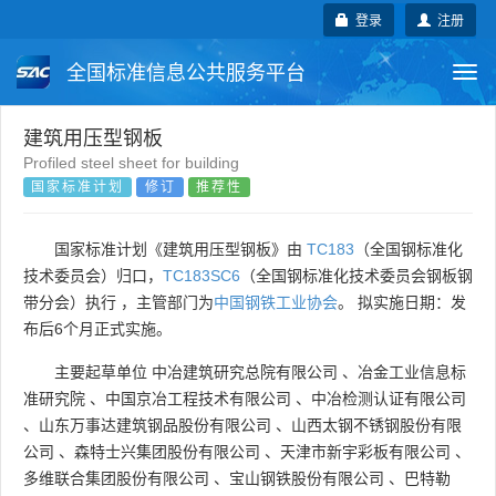
登录
注册
全国标准信息公共服务平台
Togg
navi
国家标准
行业标准
地方标准
建筑用压型钢板
Profiled steel sheet for building
国家标准计划
修订
推荐性
团体标准
企业标准
国际标准
国外标准
技术委员会
国家标准计划《建筑用压型钢板》由
TC183
（全国钢标准化
技术委员会）归口，
TC183SC6
（全国钢标准化技术委员会钢板钢
带分会）执行 ，主管部门为
中国钢铁工业协会
。 拟实施日期：发
布后6个月正式实施。
主要起草单位
中冶建筑研究总院有限公司
、
冶金工业信息标
准研究院
、
中国京冶工程技术有限公司
、
中冶检测认证有限公司
、
山东万事达建筑钢品股份有限公司
、
山西太钢不锈钢股份有限
公司
、
森特士兴集团股份有限公司
、
天津市新宇彩板有限公司
、
多维联合集团股份有限公司
、
宝山钢铁股份有限公司
、
巴特勒