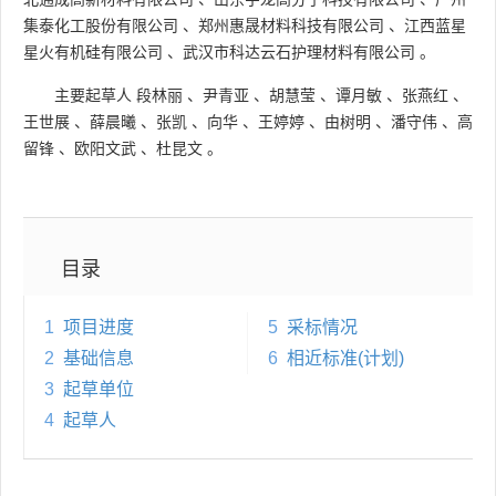
集泰化工股份有限公司
、
郑州惠晟材料科技有限公司
、
江西蓝星
星火有机硅有限公司
、
武汉市科达云石护理材料有限公司
。
主要起草人
段林丽
、
尹青亚
、
胡慧莹
、
谭月敏
、
张燕红
、
王世展
、
薛晨曦
、
张凯
、
向华
、
王婷婷
、
由树明
、
潘守伟
、
高
留锋
、
欧阳文武
、
杜昆文
。
目录
1
项目进度
5
采标情况
2
基础信息
6
相近标准(计划)
3
起草单位
4
起草人