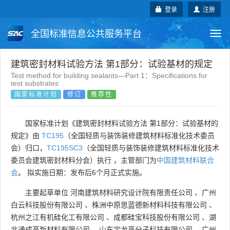
登录
注册
全国标准信息公共服务平台
Togg
navi
国家标准
行业标准
地方标准
建筑密封材料试验方法 第1部分：试验基材的规定
Test method for building sealants—Part 1：Specifications for
test substrates
团体标准
企业标准
国际标准
国家标准计划
修订
推荐性
国外标准
技术委员会
国家标准计划《建筑密封材料试验方法 第1部分：试验基材的
规定》由
TC195
（全国轻质与装饰装修建筑材料标准化技术委员
会）归口，
TC195SC3
（全国轻质与装饰装修建筑材料标准化技术
委员会建筑密封材料分会）执行 ，主管部门为
中国建筑材料联合
会
。 拟实施日期：发布后6个月正式实施。
主要起草单位
河南建筑材料研究设计院有限责任公司
、
广州
白云科技股份有限公司
、
株洲中原思蓝德新材料科技有限公司
、
杭州之江有机硅化工有限公司
、
成都硅宝科技股份有限公司
、
湖
北通成高新材料有限公司
、
山东宇龙高分子科技有限公司
、
广州