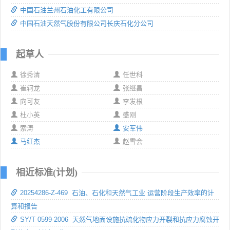
中国石油兰州石油化工有限公司
中国石油天然气股份有限公司长庆石化分公司
起草人
徐秀清
任世科
崔轲龙
张继昌
向可友
李发根
杜小英
盛刚
索涛
安军伟
马红杰
赵雪会
相近标准(计划)
20254286-Z-469 石油、石化和天然气工业 运营阶段生产效率的计
算和报告
SY/T 0599-2006 天然气地面设施抗硫化物应力开裂和抗应力腐蚀开