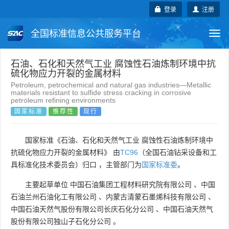
登录
注册
全国标准信息公共服务平台
Togg
navi
国家标准
行业标准
地方标准
石油、石化和天然气工业 腐蚀性石油炼制环境中抗
硫化物应力开裂的金属材料
Petroleum, petrochemical and natural gas industries—Metallic
团体标准
企业标准
国际标准
materials resistant to sulfide stress cracking in corrosive
petroleum refining environments
国家标准
推荐性
现行
国外标准
技术委员会
国家标准《石油、石化和天然气工业 腐蚀性石油炼制环境中
抗硫化物应力开裂的金属材料》 由
TC96
（全国石油钻采设备和工
具标准化技术委员会）归口 ，主管部门为
国家标准委
。
主要起草单位
中国石油集团工程材料研究院有限公司
、
中国
石油兰州石油化工有限公司
、
内蒙古清蒙石墨烯科技有限公司
、
中国石油天然气股份有限公司长庆石化分公司
、
中国石油天然气
股份有限公司独山子石化分公司
。