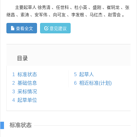
主要起草人
徐秀清
、
任世科
、
杜小英
、
盛刚
、
崔轲龙
、
张
继昌
、
索涛
、
安军伟
、
向可友
、
李发根
、
马红杰
、
赵雪会
。
查看全文
意见建议
目录
1
标准状态
5
起草人
2
基础信息
6
相近标准(计划)
3
采标情况
4
起草单位
标准状态