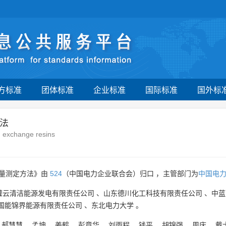
方标准
团体标准
企业标准
国际标准
国外标
法
n exchange resins
量测定方法》由
524
（中国电力企业联合会）归口 ，主管部门为
中国电
灌云清洁能源发电有限责任公司
、
山东德川化工科技有限责任公司
、
中蓝
国能锦界能源有限责任公司
、
东北电力大学
。
、
郝慧慧
、
孟坤
、
姜鹤
、
彭章华
、
刘雨程
、
钱平
、
胡锦强
、
周庆
、
戴