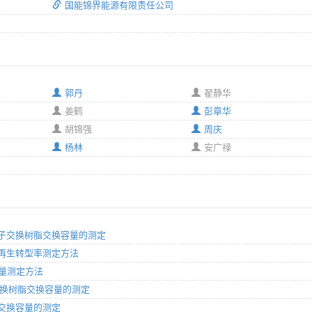
国能锦界能源有限责任公司
郭丹
翟静华
姜鹤
彭章华
胡锦强
周庆
杨林
安广禄
性阴离子交换树脂交换容量的测定
换树脂再生转型率测定方法
换容量测定方法
离子交换树脂交换容量的测定
树脂交换容量的测定