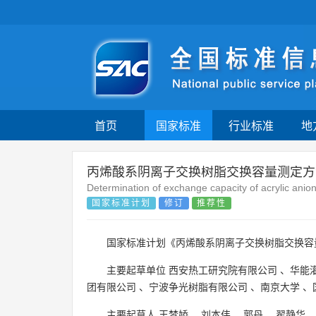
首页
国家标准
行业标准
地
丙烯酸系阴离子交换树脂交换容量测定方
Determination of exchange capacity of acrylic anio
国家标准计划
修订
推荐性
国家标准计划《丙烯酸系阴离子交换树脂交换容
主要起草单位
西安热工研究院有限公司
、
华能
团有限公司
、
宁波争光树脂有限公司
、
南京大学
、
主要起草人
王梦娇
、
刘本伟
、
郭丹
、
翟静华