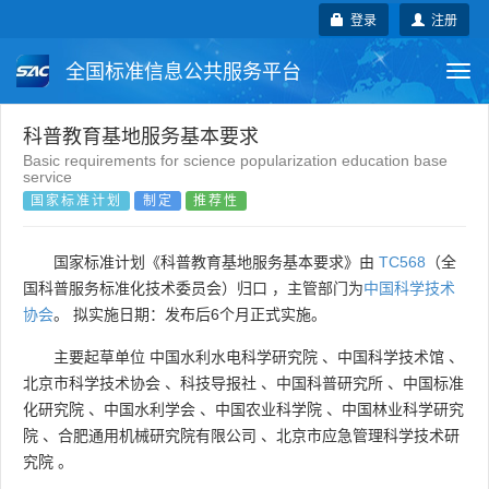
登录
注册
全国标准信息公共服务平台
Togg
navi
国家标准
行业标准
地方标准
科普教育基地服务基本要求
Basic requirements for science popularization education base
service
团体标准
企业标准
国际标准
国家标准计划
制定
推荐性
国外标准
技术委员会
国家标准计划《科普教育基地服务基本要求》由
TC568
（全
国科普服务标准化技术委员会）归口 ，主管部门为
中国科学技术
协会
。 拟实施日期：发布后6个月正式实施。
主要起草单位
中国水利水电科学研究院
、
中国科学技术馆
、
北京市科学技术协会
、
科技导报社
、
中国科普研究所
、
中国标准
化研究院
、
中国水利学会
、
中国农业科学院
、
中国林业科学研究
院
、
合肥通用机械研究院有限公司
、
北京市应急管理科学技术研
究院
。