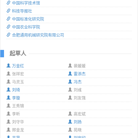
中国科学技术馆
科技导报社
中国标准化研究院
中国农业科学院
合肥通用机械研究院有限公司
起草人
万金红
裴媛媛
张祥宏
雷添杰
马灵玉
冯杰
刘琦
刘彧
李璇
刘友强
王秀锦
李昕
高宏斌
刘守华
刘扬
邢金龙
苑晓
高昂
刘宝印