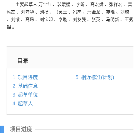
主要起草人
万金红
、
裴媛媛
、
李昕
、
高宏斌
、
张祥宏
、
雷
添杰
、
刘守华
、
刘扬
、
马灵玉
、
冯杰
、
邢金龙
、
苑晓
、
刘琦
、
刘彧
、
高昂
、
刘宝印
、
李璇
、
刘友强
、
张英
、
马明新
、
王秀
锦
。
目录
1
项目进度
5
相近标准(计划)
2
基础信息
3
起草单位
4
起草人
项目进度