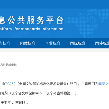
方标准
团体标准
企业标准
国际标准
国外标
 28: Baldric
 由
TC289
（全国文物保护标准化技术委员会）归口 ，主管部门为
国家文
研究院（辽宁省文物保护中心
、
辽宁考古博物馆）
。
、
王亚平
、
李颖映
。