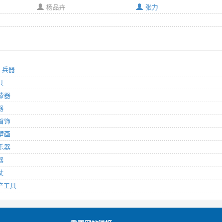
杨品卉
张力
分：兵器
具
：漆器
器
：首饰
：壁画
：乐器
器
仗
生产工具