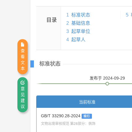
1
标准状态
5
目录
2
基础信息
3
起草单位
4
起草人
查
看
文
标准状态
本
发布
于 2024-09-29
意
见
建
当前标准
议
GB/T 33290.28-2024
现行
文物出境审核规范 第28部分：佩饰