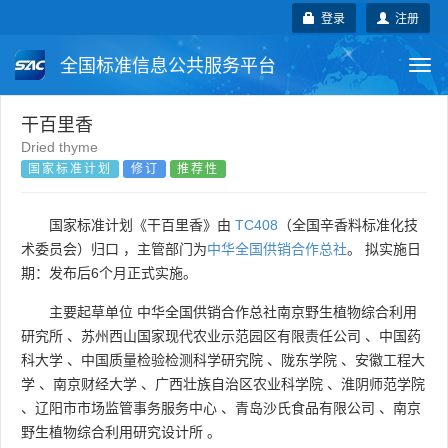
登录
注册
全国标准信息公共服务平台
Togg
navi
国家标准
行业标准
地方标准
干百里香
Dried thyme
国家标准计划
修订
推荐性
团体标准
企业标准
国际标准
国外标准
技术委员会
国家标准计划《干百里香》由
TC408
（全国辛香料标准化技
术委员会）归口 ，主管部门为
中华全国供销合作总社
。 拟实施日
期：发布后6个月正式实施。
主要起草单位
中华全国供销合作总社南京野生植物综合利用
研究所
、
苏州西山国家现代农业示范园区有限责任公司
、
中国药
科大学
、
中国质量检验检测科学研究院
、
陇东学院
、
安徽工程大
学
、
南京财经大学
、
广西壮族自治区农业科学院
、
淮阴师范学院
、
辽阳市市场监管事务服务中心
、
青岛沙氏食品有限公司
、
南京
野生植物综合利用研究设计所
。