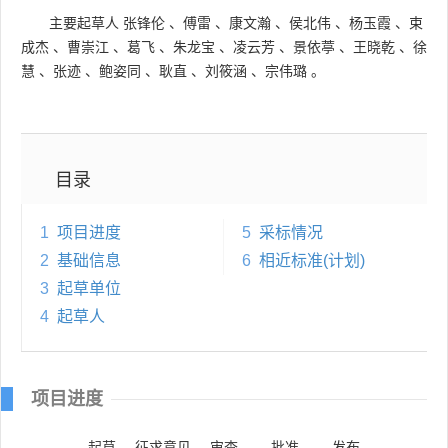
主要起草人
张锋伦
、
傅雷
、
康文瀚
、
侯北伟
、
杨玉霞
、
束
成杰
、
曹崇江
、
葛飞
、
朱龙宝
、
凌云芳
、
景依葶
、
王晓乾
、
徐
慧
、
张迹
、
鲍姿同
、
耿直
、
刘筱涵
、
宗伟璐
。
目录
1
项目进度
5
采标情况
2
基础信息
6
相近标准(计划)
3
起草单位
4
起草人
项目进度
起草
征求意见
审查
批准
发布