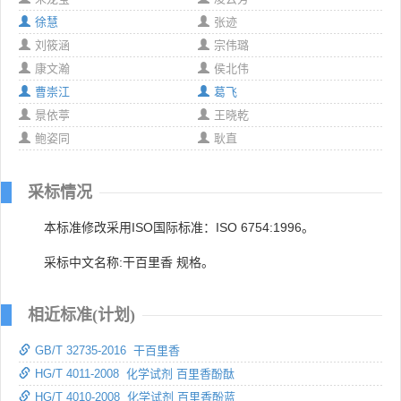
徐慧
张迹
刘筱涵
宗伟璐
康文瀚
侯北伟
曹崇江
葛飞
景依葶
王晓乾
鲍姿同
耿直
采标情况
本标准修改采用ISO国际标准：ISO 6754:1996。
采标中文名称:干百里香 规格。
相近标准(计划)
GB/T 32735-2016 干百里香
HG/T 4011-2008 化学试剂 百里香酚酞
HG/T 4010-2008 化学试剂 百里香酚蓝