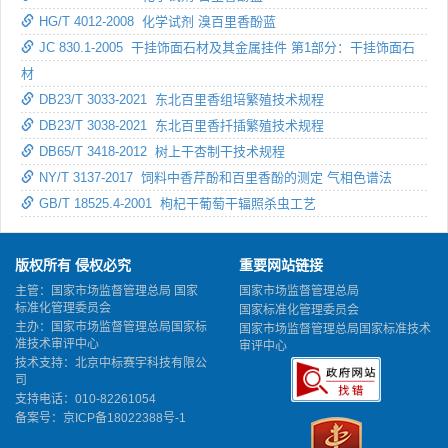
HG/T 4012-2008 化学试剂 溴百里香酚蓝
JC 830.1-2005 干挂饰面石材及其金属挂件 第1部分：干挂饰面石
材
DB23/T 3033-2021 东北百里香组培繁殖技术规程
DB23/T 3038-2021 东北百里香扦插繁殖技术规程
DB65/T 3418-2012 树上干杏制干技术规程
NY/T 3137-2017 饲料中香芹酚和百里香酚的测定 气相色谱法
GB/T 18525.4-2001 枸杞干葡萄干辐照杀虫工艺
版权所有 侵权必究
重要网站链接
主管：国家市场监督管理总局 国家
国家市场监督管理总局
标准化管理委员会
国家标准化管理委员会
主办：国家市场监督管理总局国家标
国家市场监督管理总局国家标准技术
准技术审评中心
审评中心
技术支持：北京中标赛宇科技有限公
司
支持电话：010-82261054
备案号：
京ICP备18022388号-1