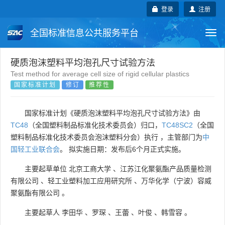
登录
注册
全国标准信息公共服务平台
Togg
navi
国家标准
行业标准
地方标准
硬质泡沫塑料平均泡孔尺寸试验方法
Test method for average cell size of rigid cellular plastics
国家标准计划
修订
推荐性
团体标准
企业标准
国际标准
国外标准
技术委员会
国家标准计划《硬质泡沫塑料平均泡孔尺寸试验方法》由
TC48
（全国塑料制品标准化技术委员会）归口，
TC48SC2
（全国
塑料制品标准化技术委员会泡沫塑料分会）执行 ，主管部门为
中
国轻工业联合会
。 拟实施日期：发布后6个月正式实施。
主要起草单位
北京工商大学
、
江苏江化聚氨酯产品质量检测
有限公司
、
轻工业塑料加工应用研究所
、
万华化学（宁波）容威
聚氨酯有限公司
。
主要起草人
李田华
、
罗琛
、
王蕾
、
叶俊
、
韩雪容
。