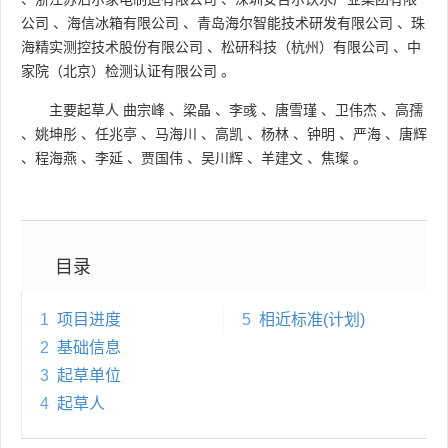
公司
、
海信冰箱有限公司
、
青岛海尔智能技术研发有限公司
、
珠
海精实测控技术股份有限公司
、
松研科技（杭州）有限公司
、
中
家院（北京）检测认证有限公司
。
主要起草人
曲宗峰
、
梁晶
、
李彧
、
唐雪瑾
、
卫伟杰
、
高孺
、
姚坤彤
、
任兆亭
、
马海川
、
高凯
、
杨林
、
钟明
、
严海
、
唐辉
、
程海燕
、
李延
、
贾国伟
、
吴川辉
、
羊建文
、
焦璨
。
目录
1
项目进度
5
相近标准(计划)
2
基础信息
3
起草单位
4
起草人