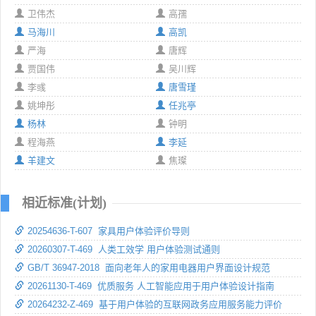
卫伟杰
高孺
马海川
高凯
严海
唐辉
贾国伟
吴川辉
李彧
唐雪瑾
姚坤彤
任兆亭
杨林
钟明
程海燕
李延
羊建文
焦璨
相近标准(计划)
20254636-T-607 家具用户体验评价导则
20260307-T-469 人类工效学 用户体验测试通则
GB/T 36947-2018 面向老年人的家用电器用户界面设计规范
20261130-T-469 优质服务 人工智能应用于用户体验设计指南
20264232-Z-469 基于用户体验的互联网政务应用服务能力评价