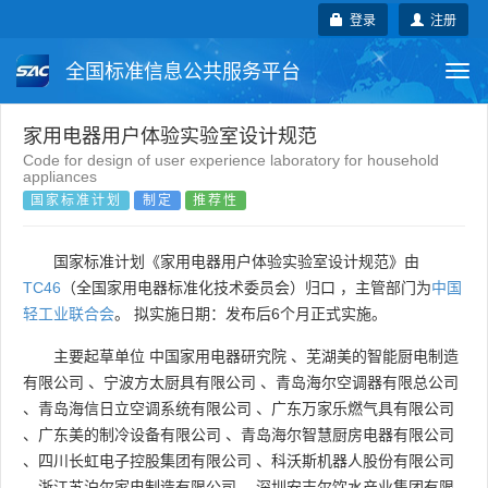
登录
注册
全国标准信息公共服务平台
Togg
navi
国家标准
行业标准
地方标准
家用电器用户体验实验室设计规范
Code for design of user experience laboratory for household
appliances
团体标准
企业标准
国际标准
国家标准计划
制定
推荐性
国外标准
技术委员会
国家标准计划《家用电器用户体验实验室设计规范》由
TC46
（全国家用电器标准化技术委员会）归口 ，主管部门为
中国
轻工业联合会
。 拟实施日期：发布后6个月正式实施。
主要起草单位
中国家用电器研究院
、
芜湖美的智能厨电制造
有限公司
、
宁波方太厨具有限公司
、
青岛海尔空调器有限总公司
、
青岛海信日立空调系统有限公司
、
广东万家乐燃气具有限公司
、
广东美的制冷设备有限公司
、
青岛海尔智慧厨房电器有限公司
、
四川长虹电子控股集团有限公司
、
科沃斯机器人股份有限公司
、
浙江苏泊尔家电制造有限公司
、
深圳安吉尔饮水产业集团有限