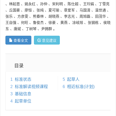
、
林起恩
、
姚永红
、
孙仲
、
宋利明
、
陈仕超
、
王玲娟
、
丁雪亮
、
丘国豪
、
廖恒
、
张纯
、
夏可瑜
、
章爱军
、
马国清
、
温世通
、
张乐
、
方彦雯
、
熊春林
、
胡晓燕
、
李志光
、
周旭磊
、
田茂华
、
王自强
、
何旺
、
鲁俊杰
、
徐豪
、
黄燕
、
凃岐旭
、
张钢栋
、
侯晓
东
、
唐斌
、
丁树琴
、
尹拥群
。
查看全文
意见建议
目录
1
标准状态
5
起草人
2
标准解读视频课程
6
相近标准(计划)
3
基础信息
4
起草单位