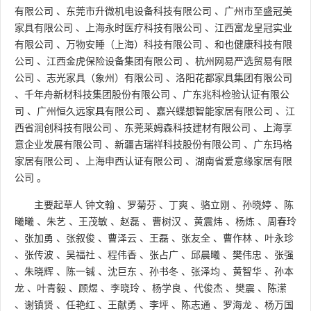
有限公司
、
东莞市升微机电设备科技有限公司
、
广州市至盛冠美
家具有限公司
、
上海永时医疗科技有限公司
、
江西富龙皇冠实业
有限公司
、
万物安睡（上海）科技有限公司
、
和也健康科技有限
公司
、
江西金虎保险设备集团有限公司
、
杭州网易严选贸易有限
公司
、
志光家具（象州）有限公司
、
洛阳花都家具集团有限公司
、
千年舟新材科技集团股份有限公司
、
广东兆科检验认证有限公
司
、
广州恒久远家具有限公司
、
嘉兴蝶想智能家居有限公司
、
江
西省润创科技有限公司
、
东莞莱姆森科技建材有限公司
、
上海享
意企业发展有限公司
、
新疆吉瑞祥科技股份有限公司
、
广东玛格
家居有限公司
、
上海申西认证有限公司
、
湖南省爱意缘家居有限
公司
。
主要起草人
钟文翰
、
罗菊芬
、
丁爽
、
骆立刚
、
孙晓婷
、
陈
曦曦
、
朱艺
、
王茂敏
、
赵磊
、
曹树汉
、
黄震炜
、
杨炼
、
周春玲
、
张加勇
、
张叙俊
、
曹泽云
、
王磊
、
张友全
、
曹作林
、
叶永珍
、
张传波
、
吴福社
、
程伟香
、
张占广
、
邱晨曦
、
樊伟忠
、
张强
、
朱晓辉
、
陈一铖
、
沈巨东
、
孙书冬
、
张泽均
、
黄智华
、
孙本
龙
、
叶青毅
、
顾煜
、
李晓玲
、
杨学良
、
代俊杰
、
樊震
、
陈潆
、
谢镇贤
、
任艳红
、
王献勇
、
李坪
、
陈志通
、
罗海龙
、
杨万国