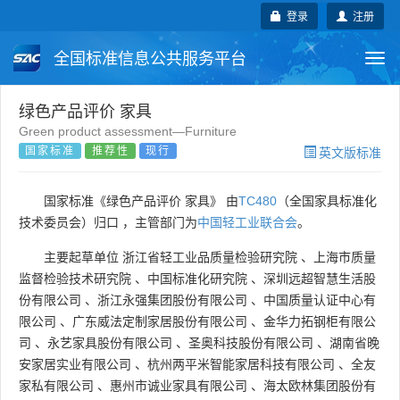
登录
注册
全国标准信息公共服务平台
Togg
navi
国家标准
行业标准
地方标准
绿色产品评价 家具
Green product assessment—Furniture
国家标准
推荐性
现行
英文版标准
团体标准
企业标准
国际标准
国外标准
技术委员会
国家标准《绿色产品评价 家具》 由
TC480
（全国家具标准化
技术委员会）归口 ，主管部门为
中国轻工业联合会
。
主要起草单位
浙江省轻工业品质量检验研究院
、
上海市质量
监督检验技术研究院
、
中国标准化研究院
、
深圳远超智慧生活股
份有限公司
、
浙江永强集团股份有限公司
、
中国质量认证中心有
限公司
、
广东威法定制家居股份有限公司
、
金华力拓钢柜有限公
司
、
永艺家具股份有限公司
、
圣奥科技股份有限公司
、
湖南省晚
安家居实业有限公司
、
杭州两平米智能家居科技有限公司
、
全友
家私有限公司
、
惠州市诚业家具有限公司
、
海太欧林集团股份有