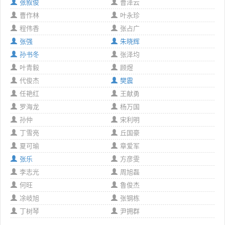
张叙俊
曹泽云
曹作林
叶永珍
程伟香
张占广
张强
朱晓辉
孙书冬
张泽均
叶青毅
顾煜
代俊杰
樊震
任艳红
王献勇
罗海龙
杨万国
孙仲
宋利明
丁雪亮
丘国豪
夏可瑜
章爱军
张乐
方彦雯
李志光
周旭磊
何旺
鲁俊杰
凃岐旭
张钢栋
丁树琴
尹拥群