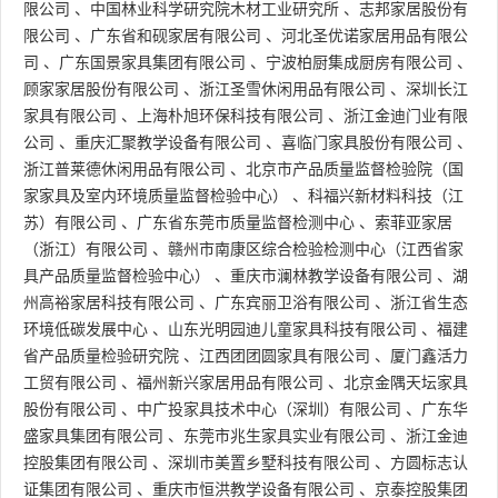
限公司
、
中国林业科学研究院木材工业研究所
、
志邦家居股份有
限公司
、
广东省和砚家居有限公司
、
河北圣优诺家居用品有限公
司
、
广东国景家具集团有限公司
、
宁波柏厨集成厨房有限公司
、
顾家家居股份有限公司
、
浙江圣雪休闲用品有限公司
、
深圳长江
家具有限公司
、
上海朴旭环保科技有限公司
、
浙江金迪门业有限
公司
、
重庆汇聚教学设备有限公司
、
喜临门家具股份有限公司
、
浙江普莱德休闲用品有限公司
、
北京市产品质量监督检验院（国
家家具及室内环境质量监督检验中心）
、
科福兴新材料科技（江
苏）有限公司
、
广东省东莞市质量监督检测中心
、
索菲亚家居
（浙江）有限公司
、
赣州市南康区综合检验检测中心（江西省家
具产品质量监督检验中心）
、
重庆市澜林教学设备有限公司
、
湖
州高裕家居科技有限公司
、
广东宾丽卫浴有限公司
、
浙江省生态
环境低碳发展中心
、
山东光明园迪儿童家具科技有限公司
、
福建
省产品质量检验研究院
、
江西团团圆家具有限公司
、
厦门鑫活力
工贸有限公司
、
福州新兴家居用品有限公司
、
北京金隅天坛家具
股份有限公司
、
中广投家具技术中心（深圳）有限公司
、
广东华
盛家具集团有限公司
、
东莞市兆生家具实业有限公司
、
浙江金迪
控股集团有限公司
、
深圳市美置乡墅科技有限公司
、
方圆标志认
证集团有限公司
、
重庆市恒洪教学设备有限公司
、
京泰控股集团