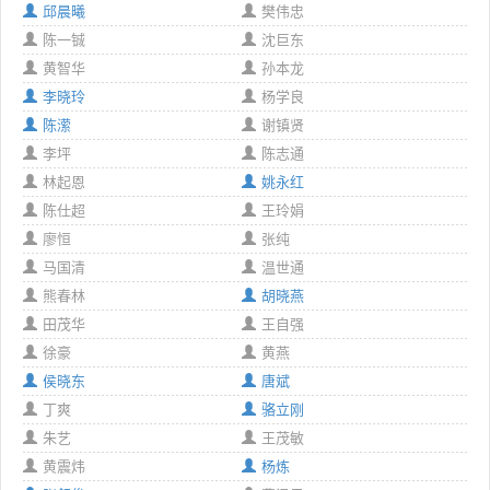
邱晨曦
樊伟忠
陈一铖
沈巨东
黄智华
孙本龙
李晓玲
杨学良
陈潆
谢镇贤
李坪
陈志通
林起恩
姚永红
陈仕超
王玲娟
廖恒
张纯
马国清
温世通
熊春林
胡晓燕
田茂华
王自强
徐豪
黄燕
侯晓东
唐斌
丁爽
骆立刚
朱艺
王茂敏
黄震炜
杨炼