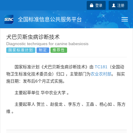
登录
注册
全国标准信息公共服务平台
Togg
navi
国家标准
行业标准
地方标准
犬巴贝斯虫病诊断技术
Diagnostic techniques for canine babesiosis
国家标准计划
制定
推荐性
团体标准
企业标准
国际标准
国外标准
技术委员会
国家标准计划《犬巴贝斯虫病诊断技术》由
TC181
（全国动
物卫生标准化技术委员会）归口 ，主管部门为
农业农村部
。 拟实
施日期：发布后6个月正式实施。
主要起草单位
华中农业大学
。
主要起草人
贺兰
、
赵俊龙
、
李东方
、
王森
、
杨心如
、
陈方
维
。