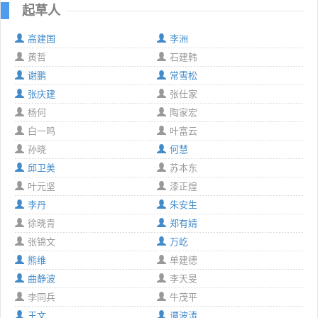
起草人
高建国
李洲
黄哲
石建韩
谢鹏
常雪松
张庆建
张仕家
杨何
陶家宏
白一鸣
叶富云
孙晓
何慧
邱卫美
苏本东
叶元坚
漆正煌
李丹
朱安生
徐晓青
郑有婧
张锦文
万屹
熊维
单建德
曲静波
李天旻
李同兵
牛茂平
王文
谭波涛