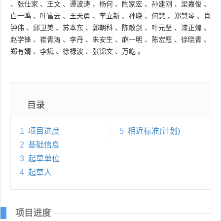
、
张仕家
、
王文
、
谭波涛
、
杨何
、
陶家宏
、
孙建刚
、
梁嘉俊
、
白一鸣
、
叶富云
、
王天勇
、
李立新
、
孙晓
、
何慧
、
郑慧琴
、
肖
钟伟
、
邱卫美
、
苏本东
、
郭朝科
、
陈敏剑
、
叶元坚
、
漆正煌
、
赵学锋
、
崔青涛
、
李丹
、
朱安生
、
麻一明
、
陈宏愿
、
徐晓青
、
郑有婧
、
李斌
、
徐禄波
、
张锦文
、
万屹
。
目录
1
项目进度
5
相近标准(计划)
2
基础信息
3
起草单位
4
起草人
项目进度