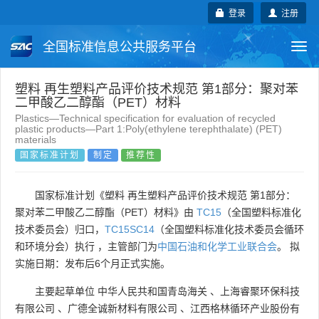
登录
注册
全国标准信息公共服务平台
Togg
navi
国家标准
行业标准
地方标准
塑料 再生塑料产品评价技术规范 第1部分：聚对苯
二甲酸乙二醇酯（PET）材料
Plastics—Technical specification for evaluation of recycled
团体标准
企业标准
国际标准
plastic products—Part 1:Poly(ethylene terephthalate) (PET)
materials
国家标准计划
制定
推荐性
国外标准
技术委员会
国家标准计划《塑料 再生塑料产品评价技术规范 第1部分：
聚对苯二甲酸乙二醇酯（PET）材料》由
TC15
（全国塑料标准化
技术委员会）归口，
TC15SC14
（全国塑料标准化技术委员会循环
和环境分会）执行 ，主管部门为
中国石油和化学工业联合会
。 拟
实施日期：发布后6个月正式实施。
主要起草单位
中华人民共和国青岛海关
、
上海睿聚环保科技
有限公司
、
广德全诚新材料有限公司
、
江西格林循环产业股份有