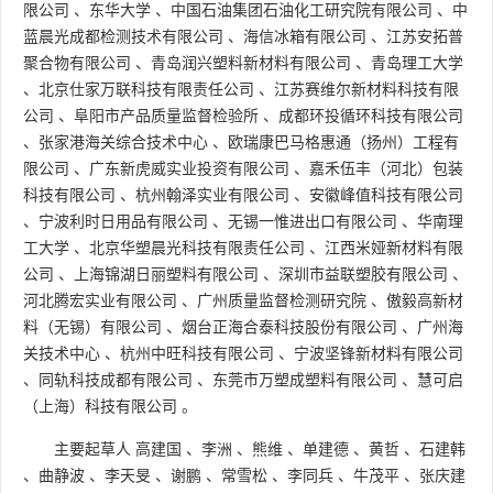
限公司
、
东华大学
、
中国石油集团石油化工研究院有限公司
、
中
蓝晨光成都检测技术有限公司
、
海信冰箱有限公司
、
江苏安拓普
聚合物有限公司
、
青岛润兴塑料新材料有限公司
、
青岛理工大学
、
北京仕家万联科技有限责任公司
、
江苏赛维尔新材料科技有限
公司
、
阜阳市产品质量监督检验所
、
成都环投循环科技有限公司
、
张家港海关综合技术中心
、
欧瑞康巴马格惠通（扬州）工程有
限公司
、
广东新虎威实业投资有限公司
、
嘉禾伍丰（河北）包装
科技有限公司
、
杭州翰泽实业有限公司
、
安徽峰值科技有限公司
、
宁波利时日用品有限公司
、
无锡一惟进出口有限公司
、
华南理
工大学
、
北京华塑晨光科技有限责任公司
、
江西米娅新材料有限
公司
、
上海锦湖日丽塑料有限公司
、
深圳市益联塑胶有限公司
、
河北腾宏实业有限公司
、
广州质量监督检测研究院
、
傲毅高新材
料（无锡）有限公司
、
烟台正海合泰科技股份有限公司
、
广州海
关技术中心
、
杭州中旺科技有限公司
、
宁波坚锋新材料有限公司
、
同轨科技成都有限公司
、
东莞市万塑成塑料有限公司
、
慧可启
（上海）科技有限公司
。
主要起草人
高建国
、
李洲
、
熊维
、
单建德
、
黄哲
、
石建韩
、
曲静波
、
李天旻
、
谢鹏
、
常雪松
、
李同兵
、
牛茂平
、
张庆建