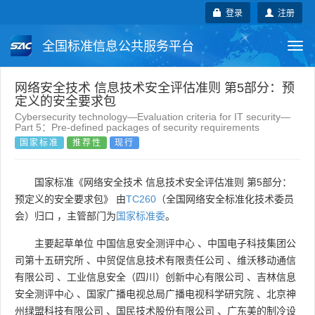
登录
注册
全国标准信息公共服务平台
Togg
navi
国家标准
行业标准
地方标准
网络安全技术 信息技术安全评估准则 第5部分：预
定义的安全要求包
Cybersecurity technology—Evaluation criteria for IT security—
团体标准
企业标准
国际标准
Part 5：Pre-defined packages of security requirements
国家标准
推荐性
现行
国外标准
技术委员会
国家标准《网络安全技术 信息技术安全评估准则 第5部分：
预定义的安全要求包》 由
TC260
（全国网络安全标准化技术委员
会）归口 ，主管部门为
国家标准委
。
主要起草单位
中国信息安全测评中心
、
中国电子科技集团公
司第十五研究所
、
中贸促信息技术有限责任公司
、
维沃移动通信
有限公司
、
工业信息安全（四川）创新中心有限公司
、
吉林信息
安全测评中心
、
国家广播电视总局广播电视科学研究院
、
北京神
州绿盟科技有限公司
、
国民技术股份有限公司
、
广东美的制冷设