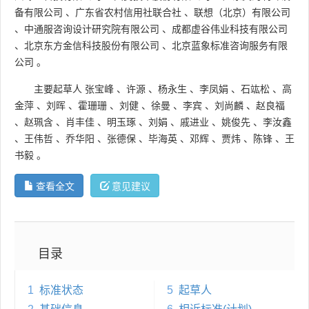
备有限公司
、
广东省农村信用社联合社
、
联想（北京）有限公司
、
中通服咨询设计研究院有限公司
、
成都虚谷伟业科技有限公司
、
北京东方金信科技股份有限公司
、
北京蓝象标准咨询服务有限
公司
。
主要起草人
张宝峰
、
许源
、
杨永生
、
李凤娟
、
石竑松
、
高
金萍
、
刘晖
、
霍珊珊
、
刘健
、
徐曼
、
李宾
、
刘尚麟
、
赵良福
、
赵珮含
、
肖丰佳
、
明玉琢
、
刘娟
、
戚进业
、
姚俊先
、
李汝鑫
、
王伟哲
、
乔华阳
、
张德保
、
毕海英
、
邓辉
、
贾炜
、
陈锋
、
王
书毅
。
查看全文
意见建议
目录
1
标准状态
5
起草人