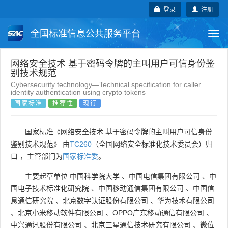
登录
注册
全国标准信息公共服务平台
Togg
navi
国家标准
行业标准
地方标准
网络安全技术 基于密码令牌的主叫用户可信身份鉴
别技术规范
Cybersecurity technology—Technical specification for caller
团体标准
企业标准
国际标准
identity authentication using crypto tokens
国家标准
推荐性
现行
国外标准
技术委员会
国家标准《网络安全技术 基于密码令牌的主叫用户可信身份
鉴别技术规范》 由
TC260
（全国网络安全标准化技术委员会）归
口 ，主管部门为
国家标准委
。
主要起草单位
中国科学院大学
、
中国电信集团有限公司
、
中
国电子技术标准化研究院
、
中国移动通信集团有限公司
、
中国信
息通信研究院
、
北京数字认证股份有限公司
、
华为技术有限公司
、
北京小米移动软件有限公司
、
OPPO广东移动通信有限公司
、
中兴通讯股份有限公司
、
北京三星通信技术研究有限公司
、
微位