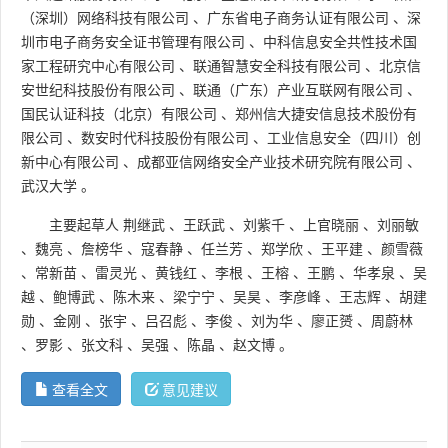
（深圳）网络科技有限公司
、
广东省电子商务认证有限公司
、
深
圳市电子商务安全证书管理有限公司
、
中科信息安全共性技术国
家工程研究中心有限公司
、
联通智慧安全科技有限公司
、
北京信
安世纪科技股份有限公司
、
联通（广东）产业互联网有限公司
、
国民认证科技（北京）有限公司
、
郑州信大捷安信息技术股份有
限公司
、
数安时代科技股份有限公司
、
工业信息安全（四川）创
新中心有限公司
、
成都亚信网络安全产业技术研究院有限公司
、
武汉大学
。
主要起草人
荆继武
、
王跃武
、
刘紫千
、
上官晓丽
、
刘丽敏
、
魏亮
、
詹榜华
、
寇春静
、
任兰芳
、
郑学欣
、
王平建
、
颜雪薇
、
常新苗
、
雷灵光
、
黄钱红
、
李根
、
王榕
、
王鹏
、
华孝泉
、
吴
越
、
鲍博武
、
陈木来
、
梁宁宁
、
吴昊
、
李彦峰
、
王志辉
、
胡建
勋
、
金刚
、
张宇
、
吕召彪
、
李俊
、
刘为华
、
廖正赟
、
周蔚林
、
罗影
、
张文科
、
吴强
、
陈晶
、
赵文博
。
查看全文
意见建议