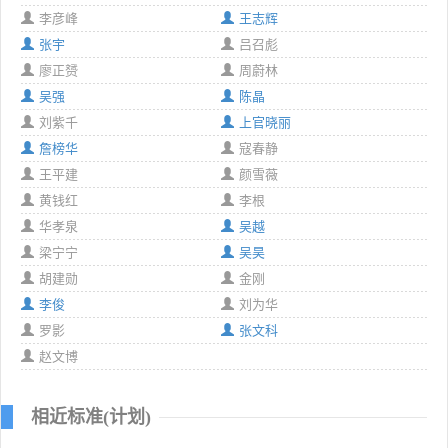
李彦峰
王志辉
张宇
吕召彪
廖正赟
周蔚林
吴强
陈晶
刘紫千
上官晓丽
詹榜华
寇春静
王平建
颜雪薇
黄钱红
李根
华孝泉
吴越
梁宁宁
吴昊
胡建勋
金刚
李俊
刘为华
罗影
张文科
赵文博
相近标准(计划)