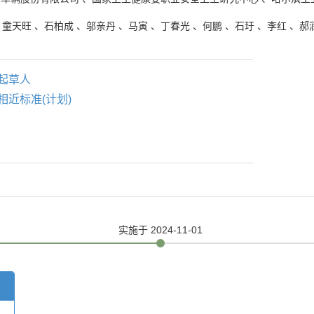
、
童天旺
、
石柏成
、
邬亲丹
、
马寅
、
丁春光
、
何鹏
、
石玗
、
李红
、
郝
起草人
相近标准(计划)
实施
于 2024-11-01