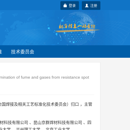
登录
注册
准
技术委员会
mination of fume and gases from resistance spot
全国焊接及相关工艺标准化技术委员会）归口 ，主管
材科技有限公司
、
昆山京群焊材科技有限公司
、
四
业大学
、
兰州理工大学
、
北京工业大学
。