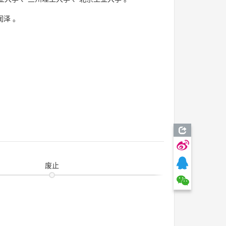
润泽
。
废止