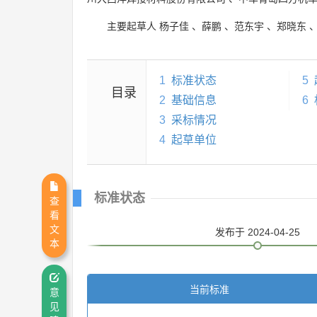
主要起草人
杨子佳
、
薛鹏
、
范东宇
、
郑晓东
1
标准状态
5
目录
2
基础信息
6
3
采标情况
4
起草单位
标准状态
查
看
文
发布
于 2024-04-25
本
当前标准
意
见