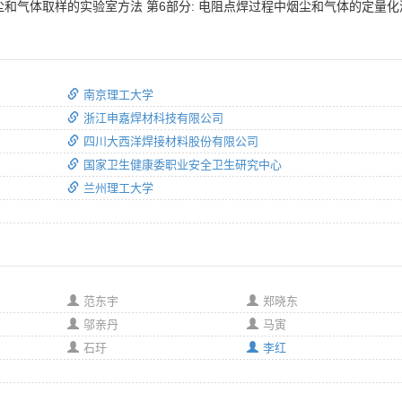
尘和气体取样的实验室方法 第6部分: 电阻点焊过程中烟尘和气体的定量化
南京理工大学
浙江申嘉焊材科技有限公司
四川大西洋焊接材料股份有限公司
国家卫生健康委职业安全卫生研究中心
兰州理工大学
范东宇
郑晓东
邬亲丹
马寅
石玗
李红