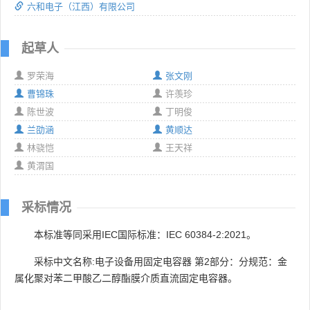
六和电子（江西）有限公司
起草人
罗荣海
张文刚
曹锦珠
许羡珍
陈世波
丁明俊
兰劭涵
黄顺达
林骁恺
王天祥
黄渭国
采标情况
本标准等同采用IEC国际标准：IEC 60384-2:2021。
采标中文名称:电子设备用固定电容器 第2部分：分规范：金
属化聚对苯二甲酸乙二醇酯膜介质直流固定电容器。