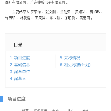
西）有限公司
、
广东捷威电子有限公司
。
主要起草人
罗荣海
、
张文刚
、
兰劭涵
、
黄顺达
、
曹锦珠
、
许羡珍
、
林骁恺
、
王天祥
、
陈世波
、
丁明俊
、
黄渭国
。
目录
1
项目进度
5
采标情况
2
基础信息
6
相近标准(计划)
3
起草单位
4
起草人
项目进度
起草
征求意见
审查
批准
发布