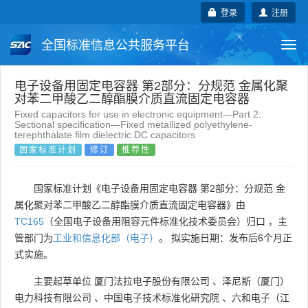
登录
注册
全国标准信息公共服务平台
Togg
navi
国家标准
行业标准
地方标准
电子设备用固定电容器 第2部分：分规范 金属化聚
对苯二甲酸乙二醇酯膜介质直流固定电容器
Fixed capacitors for use in electronic equipment—Part 2:
团体标准
企业标准
国际标准
Sectional specification—Fixed metallized polyethylene-
terephthalate film dielectric DC capacitors
国家标准计划
修订
推荐性
国外标准
技术委员会
国家标准计划《电子设备用固定电容器 第2部分：分规范 金
属化聚对苯二甲酸乙二醇酯膜介质直流固定电容器》由
TC165
（全国电子设备用阻容元件标准化技术委员会）归口 ，主
管部门为
工业和信息化部（电子）
。 拟实施日期：发布后6个月正
式实施。
主要起草单位
厦门法拉电子股份有限公司
、
泽尼斯（厦门）
电力科技有限公司
、
中国电子技术标准化研究院
、
六和电子（江