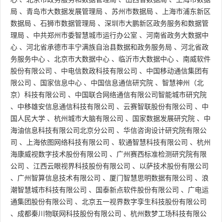
局
、
青岛市大数据发展管理局
、
苏州市数据局
、
上海市浦东新区
数据局
、
石狮市数据管理局
、
深圳市大鹏新区政务服务和数据管
理局
、
中共郑州市委智慧城市运行办公室
、
河南省政务大数据中
心
、
河北省承德市丰宁满族自治县数据和政务服务局
、
河北省政
务服务中心
、
北京市大数据中心
、
临沂市大数据中心
、
南威软件
股份有限公司
、
中电信数政科技有限公司
、
中国移动通信集团有
限公司
、
国家信息中心
、
中国信息通信研究院
、
智慧神州（北
京）科技有限公司
、
中国联合网络通信有限公司智能城市研究院
、
中移雄安信息通信科技有限公司
、
云赛智联股份有限公司
、
中
国人民大学
、
杭州城市大脑有限公司
、
国家数据发展研究院
、
中
海油信息科技有限公司北京分公司
、
华信咨询设计研究院有限公
司
、
上海依图网络科技有限公司
、
软通智慧科技有限公司
、
杭州
海康威视数字技术股份有限公司
、
广州赛西标准检测研究院有限
公司
、
江西云眼视界科技股份有限公司
、
以萨技术股份有限公司
、
广州智算信息技术有限公司
、
厦门智慧思明数据有限公司
、
浪
潮智慧城市科技有限公司
、
国泰新点软件股份有限公司
、
广电运
通集团股份有限公司
、
北京五一视界数字孪生科技股份有限公司
、
成都秦川物联网科技股份有限公司
、
杭州数梦工场科技有限公