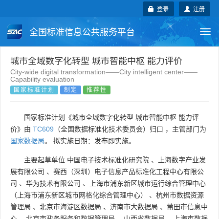
登录
注册
全国标准信息公共服务平台
Togg
navi
国家标准
行业标准
地方标准
城市全域数字化转型 城市智能中枢 能力评价
City-wide digital transformation——City intelligent center——
Capability evaluation
团体标准
企业标准
国际标准
国家标准计划
制定
推荐性
国外标准
技术委员会
国家标准计划《城市全域数字化转型 城市智能中枢 能力评
价》由
TC609
（全国数据标准化技术委员会）归口 ，主管部门为
国家数据局
。 拟实施日期：发布即实施。
主要起草单位
中国电子技术标准化研究院
、
上海数字产业发
展有限公司
、
赛西（深圳）电子信息产品标准化工程中心有限公
司
、
华为技术有限公司
、
上海市浦东新区城市运行综合管理中心
（上海市浦东新区城市网格化综合管理中心）
、
杭州市数据资源
管理局
、
北京市海淀区数据局
、
济南市大数据局
、
莆田市信息中
心
、
北京市政务服务和数据管理局
、
山西省数据局
、
上海市数据