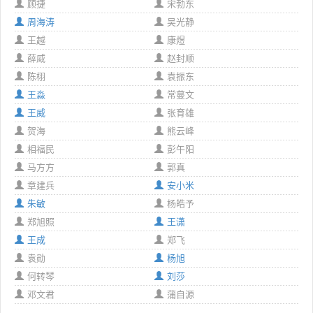
顾捷
宋勃东
周海涛
吴光静
王越
康煜
薛威
赵封顺
陈栩
袁振东
王淼
常蔓文
王威
张育雄
贺海
熊云峰
相福民
彭午阳
马方方
郭真
章建兵
安小米
朱敏
杨皓予
郑旭照
王潇
王成
郑飞
袁勋
杨旭
何转琴
刘莎
邓文君
蒲自源