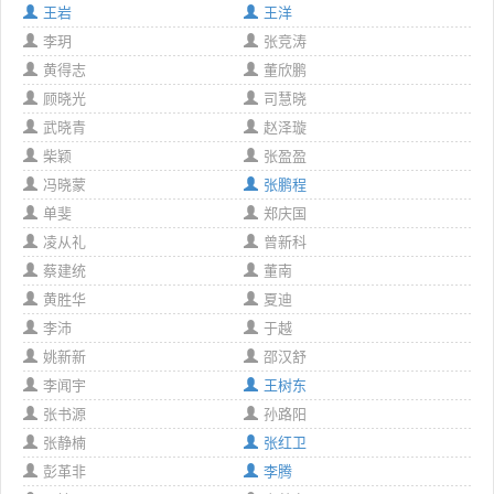
王岩
王洋
李玥
张竞涛
黄得志
董欣鹏
顾晓光
司慧晓
武晓青
赵泽璇
柴颖
张盈盈
冯晓蒙
张鹏程
单斐
郑庆国
凌从礼
曾新科
蔡建统
董南
黄胜华
夏迪
李沛
于越
姚新新
邵汉舒
李闻宇
王树东
张书源
孙路阳
张静楠
张红卫
彭革非
李腾