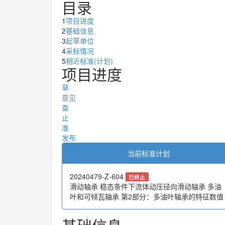
目录
1
项目进度
2
基础信息
3
起草单位
4
采标情况
5
相近标准(计划)
项目进度
起草
征求意见
审查
终止
批准
发布
当前标准计划
20240479-Z-604
已终止
滑动轴承 稳态条件下流体动压径向滑动轴承 多油
叶和可倾瓦轴承 第2部分：多油叶轴承的特征数值