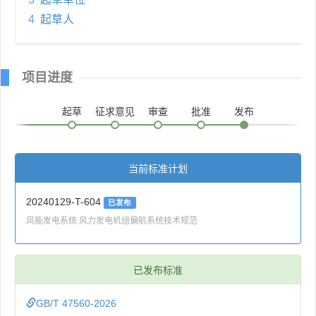
4
起草人
项目进度
起草
征求意见
审查
批准
发布
当前标准计划
20240129-T-604
已发布
风能发电系统 风力发电机组偏航系统技术规范
已发布标准
GB/T 47560-2026