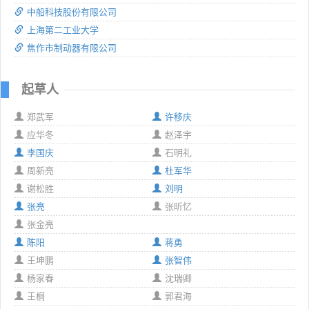
中船科技股份有限公司
上海第二工业大学
焦作市制动器有限公司
起草人
郑武军
许移庆
应华冬
赵泽宇
李国庆
石明礼
周新亮
杜军华
谢松胜
刘明
张亮
张昕忆
张金亮
陈阳
蒋勇
王坤鹏
张智伟
杨家春
沈瑞卿
王桐
郭君海