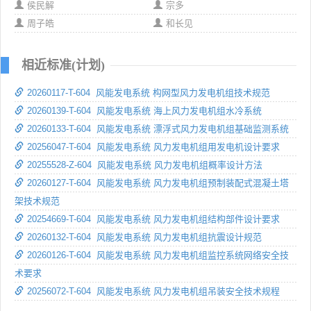
侯民解
宗多
周子皓
和长见
相近标准(计划)
20260117-T-604 风能发电系统 构网型风力发电机组技术规范
20260139-T-604 风能发电系统 海上风力发电机组水冷系统
20260133-T-604 风能发电系统 漂浮式风力发电机组基础监测系统
20256047-T-604 风能发电系统 风力发电机组用发电机设计要求
20255528-Z-604 风能发电系统 风力发电机组概率设计方法
20260127-T-604 风能发电系统 风力发电机组预制装配式混凝土塔
架技术规范
20254669-T-604 风能发电系统 风力发电机组结构部件设计要求
20260132-T-604 风能发电系统 风力发电机组抗震设计规范
20260126-T-604 风能发电系统 风力发电机组监控系统网络安全技
术要求
20256072-T-604 风能发电系统 风力发电机组吊装安全技术规程