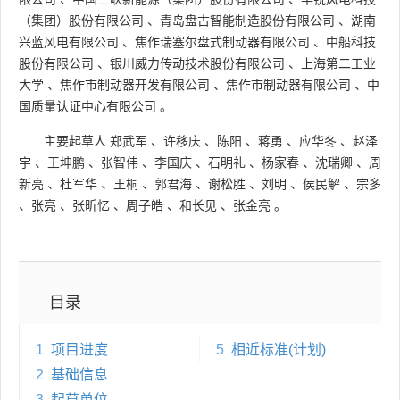
（集团）股份有限公司
、
青岛盘古智能制造股份有限公司
、
湖南
兴蓝风电有限公司
、
焦作瑞塞尔盘式制动器有限公司
、
中船科技
股份有限公司
、
银川威力传动技术股份有限公司
、
上海第二工业
大学
、
焦作市制动器开发有限公司
、
焦作市制动器有限公司
、
中
国质量认证中心有限公司
。
主要起草人
郑武军
、
许移庆
、
陈阳
、
蒋勇
、
应华冬
、
赵泽
宇
、
王坤鹏
、
张智伟
、
李国庆
、
石明礼
、
杨家春
、
沈瑞卿
、
周
新亮
、
杜军华
、
王桐
、
郭君海
、
谢松胜
、
刘明
、
侯民解
、
宗多
、
张亮
、
张昕忆
、
周子皓
、
和长见
、
张金亮
。
目录
1
项目进度
5
相近标准(计划)
2
基础信息
3
起草单位