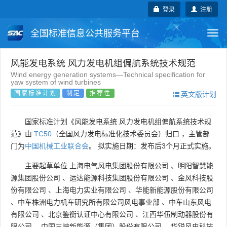
登录
注册
全国标准信息公共服务平台
Togg
navi
国家标准
行业标准
地方标准
风能发电系统 风力发电机组偏航系统技术规范
Wind energy generation systems—Technical specification for
yaw system of wind turbines
团体标准
企业标准
国际标准
国家标准计划
制定
推荐性
英文版计划
国外标准
技术委员会
国家标准计划《风能发电系统 风力发电机组偏航系统技术规
范》由
TC50
（全国风力发电标准化技术委员会）归口 ，主管部
门为
中国机械工业联合会
。 拟实施日期：发布后3个月正式实施。
主要起草单位
上海电气风电集团股份有限公司
、
明阳智慧能
源集团股份公司
、
运达能源科技集团股份有限公司
、
金风科技股
份有限公司
、
上海电力实业有限公司
、
华能新能源股份有限公司
、
中车株洲电力机车研究所有限公司风电事业部
、
中车山东风电
有限公司
、
北京鉴衡认证中心有限公司
、
江西华伍制动器股份有
限公司
、
中国三峡新能源（集团）股份有限公司
、
华锐风电科技