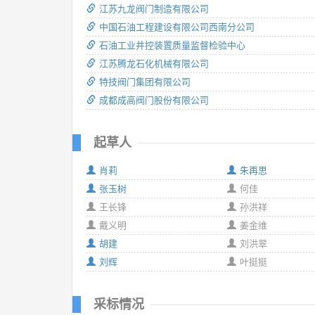
江苏九龙阀门制造有限公司
中国石油工程建设有限公司西南分公司
石油工业井控装置质量监督检验中心
江苏腾龙石化机械有限公司
特技阀门集团有限公司
成都成高阀门股份有限公司
起草人
肖莉
朱再思
张玉树
何佳
王长锋
孙洪祥
戴义明
姜金维
胡建
刘洪翠
刘辉
叶挺挺
采标情况