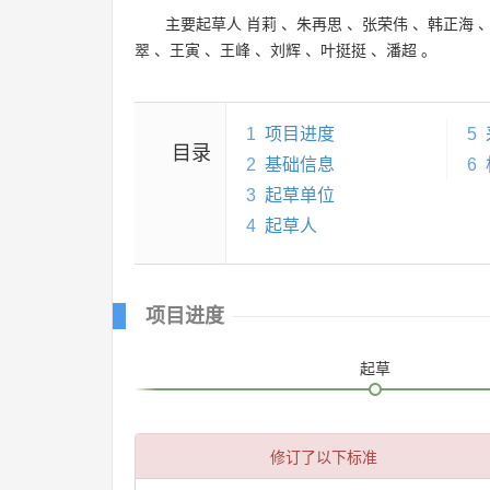
主要起草人
肖莉
、
朱再思
、
张荣伟
、
韩正海
翠
、
王寅
、
王峰
、
刘辉
、
叶挺挺
、
潘超
。
1
项目进度
5
目录
2
基础信息
6
3
起草单位
4
起草人
项目进度
起草
修订了以下标准