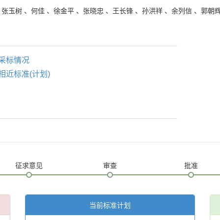
、
张玉树
、
何佳
、
徐金平
、
张晓忠
、
王长锋
、
孙洪祥
、
余列信
、
郭朝
采标情况
相近标准(计划)
征求意见
审查
批准
当前标准计划