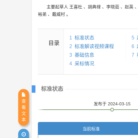
主要起草人
王喜杜
、
胡典禄
、
李晓茹
、
赵英
裕弟
、
戴威村
。
1
标准状态
5
目录
2
标准解读视频课程
6
3
基础信息
7
4
采标情况
标准状态
查
发布
于 2024-03-15
看
文
本
当前标准