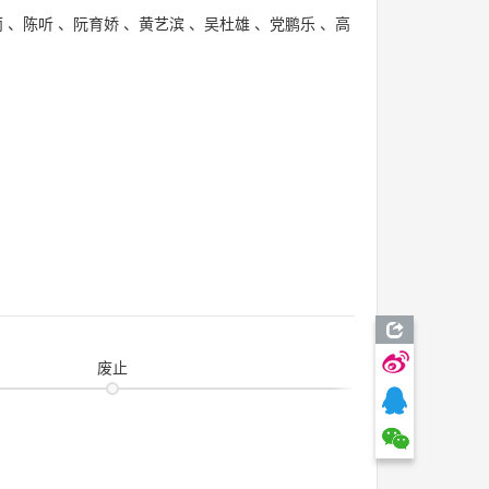
丽
、
陈听
、
阮育娇
、
黄艺滨
、
吴杜雄
、
党鹏乐
、
高
废止