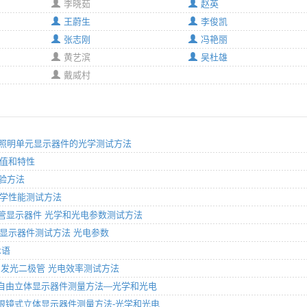
李晓茹
赵英
王蔚生
李俊凯
张志刚
冯艳丽
黄艺滨
吴杜雄
戴威村
：带集成照明单元显示器件的光学测试方法
额定值和特性
试验方法
分：光学性能测试方法
发光二极管显示器件 光学和光电参数测试方法
分：液晶显示器件测试方法 光电参数
术语
子器件 发光二极管 光电效率测试方法
2-1部分：自由立体显示器件测量方法—光学和光电
1-1部分：眼镜式立体显示器件测量方法-光学和光电