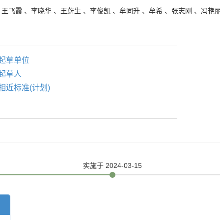
、
王飞霞
、
李晓华
、
王蔚生
、
李俊凯
、
牟同升
、
牟希
、
张志刚
、
冯艳
起草单位
起草人
相近标准(计划)
实施
于 2024-03-15