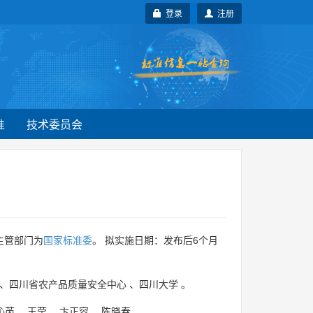
登录
注册
准
技术委员会
主管部门为
国家标准委
。 拟实施日期：发布后6个月
、
四川省农产品质量安全中心
、
四川大学
。
沁芮
、
王莹
、
卞正容
、
陈晓春
。