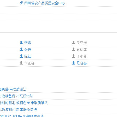
四川省农产品质量安全中心
樊霞
吴亚姗
张静
索德成
陈红
丁小荞
卞正容
陈晓春
 液相色谱-串联质谱法
测定 液相色谱-串联质谱法
受体激动剂的测定 液相色谱-串联质谱法
测定 高效液相色谱-串联质谱法
剂残留的测定 液相色谱-串联质谱法