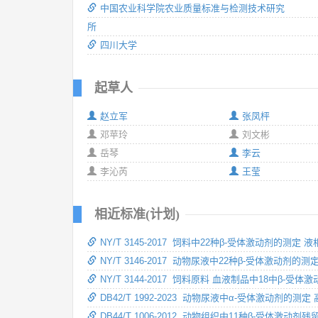
中国农业科学院农业质量标准与检测技术研究
所
四川大学
起草人
赵立军
张凤枰
邓苹玲
刘文彬
岳琴
李云
李沁芮
王莹
相近标准(计划)
NY/T 3145-2017 饲料中22种β-受体激动剂的测定
NY/T 3146-2017 动物尿液中22种β-受体激动剂的
NY/T 3144-2017 饲料原料 血液制品中18中β-
DB42/T 1992-2023 动物尿液中α-受体激动剂的
DB44/T 1006-2012 动物组织中11种β-受体激动