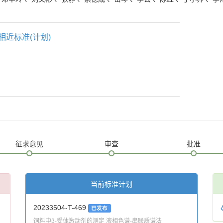
相近标准(计划)
征求意见
审查
批准
当前标准计划
20233504-T-469
已发布
饲料中β-受体激动剂的测定 液相色谱-串联质谱法