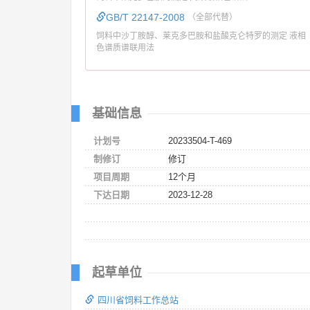
GB/T 22147-2008
（全部代替）
饲料中沙丁胺醇、莱克多巴胺和盐酸克仑特罗的测定 液相
色谱质谱联用法
基础信息
计划号
20233504-T-469
制修订
修订
项目周期
12个月
下达日期
2023-12-28
起草单位
四川省饲料工作总站