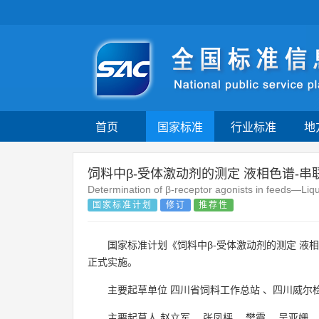
首页
国家标准
行业标准
地
饲料中β-受体激动剂的测定 液相色谱-串
Determination of β-receptor agonists in feeds—L
国家标准计划
修订
推荐性
国家标准计划《饲料中β-受体激动剂的测定 液
正式实施。
主要起草单位
四川省饲料工作总站
、
四川威尔
主要起草人
赵立军
、
张凤枰
、
樊霞
、
吴亚姗