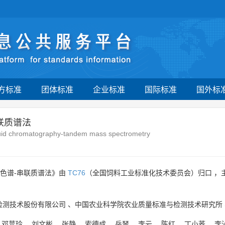
方标准
团体标准
企业标准
国际标准
国外标
联质谱法
iquid chromatography-tandem mass spectrometry
相色谱-串联质谱法》由
TC76
（全国饲料工业标准化技术委员会）归口 ，
检测技术股份有限公司
、
中国农业科学院农业质量标准与检测技术研究所
、
邓苹玲
、
刘文彬
、
张静
、
索德成
、
岳琴
、
李云
、
陈红
、
丁小荞
、
李