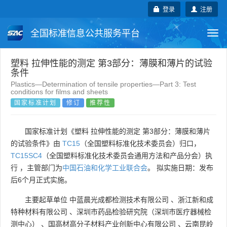
登录
注册
全国标准信息公共服务平台
Togg
navi
国家标准
行业标准
地方标准
塑料 拉伸性能的测定 第3部分：薄膜和薄片的试验
条件
Plastics—Determination of tensile properties—Part 3: Test
团体标准
企业标准
国际标准
conditions for films and sheets
国家标准计划
修订
推荐性
国外标准
技术委员会
国家标准计划《塑料 拉伸性能的测定 第3部分：薄膜和薄片
的试验条件》由
TC15
（全国塑料标准化技术委员会）归口，
TC15SC4
（全国塑料标准化技术委员会通用方法和产品分会）执
行 ，主管部门为
中国石油和化学工业联合会
。 拟实施日期：发布
后6个月正式实施。
主要起草单位
中蓝晨光成都检测技术有限公司
、
浙江新和成
特种材料有限公司
、
深圳市药品检验研究院（深圳市医疗器械检
测中心）
、
国高材高分子材料产业创新中心有限公司
、
云南昆岭