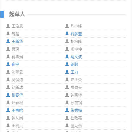
起草人
王泊恩
陈小锋
魏超
石彦奎
王新华
胡培隆
曹琛
米坤坤
蒋华娟
马文波
崔宁
姜鹏
沈翠云
王力
吴滨海
陆正荣
刘新球
岳劲夫
张春华
钟新转
郑春根
孙铁锅
王书晗
朱秀梅
钟从岗
杜敬亮
王明贞
董克燕