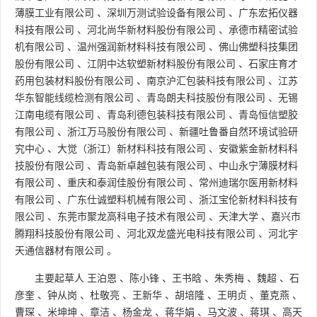
薄膜工业有限公司
、
深圳万测试验设备有限公司
、
广东宏拓仪器
科技有限公司
、
河北尚华新材料股份有限公司
、
承德市精密试验
机有限公司
、
温州强润新材料科技有限公司
、
佛山佛塑科技集团
股份有限公司
、
江阴中达软塑新材料股份有限公司
、
石家庄育才
药用包装材料股份有限公司
、
南京沪汇包装科技有限公司
、
江苏
华东智能线缆检测有限公司
、
青岛朗夫科技股份有限公司
、
无锡
江南电缆有限公司
、
青岛利德包装科技有限公司
、
青岛恒信塑胶
有限公司
、
浙江万马股份有限公司
、
新疆吐鲁番自然环境试验研
究中心
、
大觉（浙江）新材料科技有限公司
、
安徽紫金新材料科
技股份有限公司
、
青岛新卓越包装有限公司
、
中山永宁薄膜材料
有限公司
、
重庆和泰润佳股份有限公司
、
常州迪瑞尔医用新材料
有限公司
、
广东仕诚塑料机械有限公司
、
浙江宝伦新材料科技有
限公司
、
东莞市聚龙高科电子技术有限公司
、
天津大学
、
嘉兴市
腾翔科技股份有限公司
、
河北双龙盛光电科技有限公司
、
河北宇
天通信器材有限公司
。
主要起草人
王泊恩
、
陈小锋
、
王书晗
、
朱秀梅
、
魏超
、
石
彦奎
、
钟从岗
、
杜敬亮
、
王新华
、
胡培隆
、
王明贞
、
董克燕
、
曹琛
、
米坤坤
、
章洁
、
杨金龙
、
蒋华娟
、
马文波
、
蒋琪
、
高天