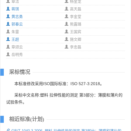
章洁
杨金龙
蒋琪
高天磊
黄志勇
李金堂
郭春云
熊露璐
朱雷
王国宾
王超
施文卿
章颂云
李忠磊
岳明秀
采标情况
本标准修改采用ISO国际标准：ISO 527-3:2018。
采标中文名称:塑料 拉伸性能的测定 第3部分：薄膜和薄片的
试验条件。
相近标准(计划)
GB/T 1040.3-2006 塑料 拉伸性能的测定 第3部分：薄膜和薄片的