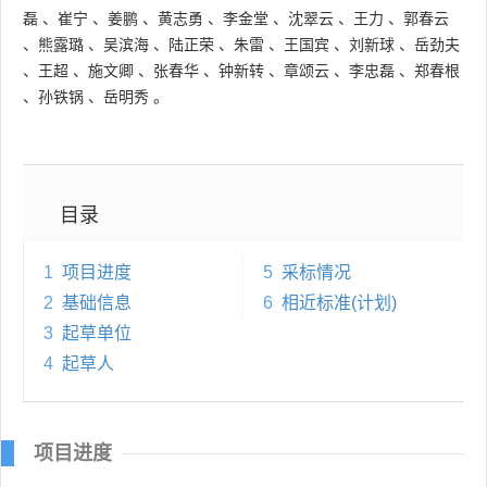
磊
、
崔宁
、
姜鹏
、
黄志勇
、
李金堂
、
沈翠云
、
王力
、
郭春云
、
熊露璐
、
吴滨海
、
陆正荣
、
朱雷
、
王国宾
、
刘新球
、
岳劲夫
、
王超
、
施文卿
、
张春华
、
钟新转
、
章颂云
、
李忠磊
、
郑春根
、
孙铁锅
、
岳明秀
。
目录
1
项目进度
5
采标情况
2
基础信息
6
相近标准(计划)
3
起草单位
4
起草人
项目进度