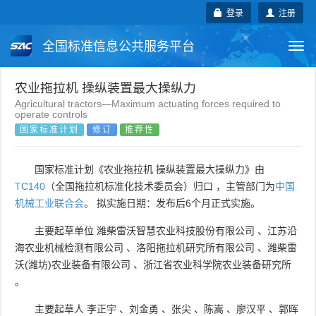
登录
注册
全国标准信息公共服务平台
Togg
navi
国家标准
行业标准
地方标准
农业拖拉机 操纵装置最大操纵力
Agricultural tractors—Maximum actuating forces required to
operate controls
团体标准
企业标准
国际标准
国家标准计划
修订
推荐性
国外标准
技术委员会
国家标准计划《农业拖拉机 操纵装置最大操纵力》由
TC140
（全国拖拉机标准化技术委员会）归口 ，主管部门为
中国
机械工业联合会
。 拟实施日期：发布后6个月正式实施。
主要起草单位
潍柴雷沃智慧农业科技股份有限公司
、
江苏沿
海农业机械检测有限公司
、
洛阳拖拉机研究所有限公司
、
潍柴雷
沃(潍坊)农业装备有限公司
、
浙江省农业科学院农业装备研究所
。
主要起草人
李正宇
、
刘金勇
、
张尖
、
陈嵩
、
廖汉平
、
郭晖