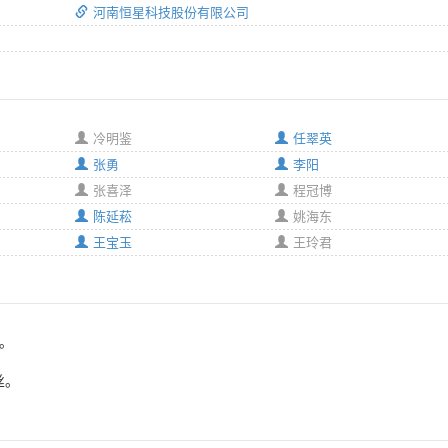
河南恒星科技股份有限公司
冷明鉴
任翠英
张勇
李阳
张喜泽
程冠博
陈延菘
姚海东
王宝玉
王玲君
2。
丝。