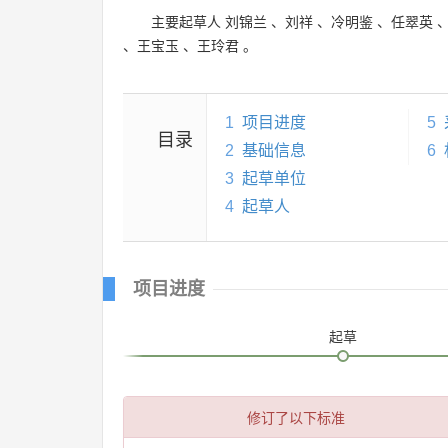
主要起草人
刘锦兰
、
刘祥
、
冷明鉴
、
任翠英
、
王宝玉
、
王玲君
。
1
项目进度
5
目录
2
基础信息
6
3
起草单位
4
起草人
项目进度
起草
修订了以下标准