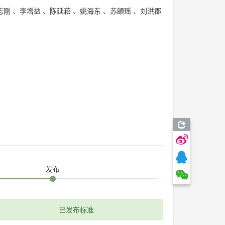
志刚
、
李增益
、
陈延菘
、
姚海东
、
苏頔瑶
、
刘洪郡
发布
已发布标准