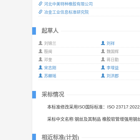
河北中美特种橡胶有限公司
冶金工业信息标准研究院
起草人
刘锦兰
刘祥
殷闽
魏国辉
邓奎
蒋日勤
宋志刚
李增益
苏頔瑶
刘洪郡
采标情况
本标准修改采用ISO国际标准：ISO 23717:202
采标中文名称:钢丝及其制品 橡胶软管增强用钢
相近标准(计划)