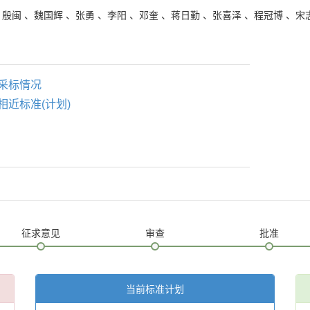
、
殷闽
、
魏国辉
、
张勇
、
李阳
、
邓奎
、
蒋日勤
、
张喜泽
、
程冠博
、
宋
采标情况
相近标准(计划)
征求意见
审查
批准
当前标准计划