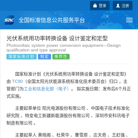
登录
注册
全国标准信息公共服务平台
Togg
navi
国家标准
行业标准
地方标准
光伏系统用功率转换设备 设计鉴定和定型
Photovoltaic system power conversion equipment—Design
qualification and type approval
团体标准
企业标准
国际标准
国家标准计划
制定
推荐性
国外标准
技术委员会
国家标准计划《光伏系统用功率转换设备 设计鉴定和定型》
由
TC90
（全国太阳光伏能源系统标准化技术委员会）归口 ，主
管部门为
工业和信息化部（电子）
。 拟实施日期：发布后6个月正
式实施。
主要起草单位
阳光电源股份有限公司
、
中国电子技术标准化
研究院
、
特变电工新疆新能源股份有限公司
、
深圳市安科讯电子
制造有限公司
。
主要起草人
黄晓阁
、
杜荣华
、
曹雪原
、
庄天奇
、
王赶强
、