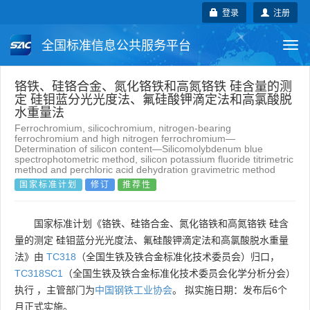
登录
注册
全国标准信息公共服务平台
Togg
navi
国家标准
行业标准
地方标准
铬铁、硅铬合金、氮化铬铁和高氮铬铁 硅含量的测
定 硅钼蓝分光光度法、氟硅酸钾滴定法和高氯酸脱
水重量法
团体标准
企业标准
国际标准
Ferrochromium, silicochromium, nitrogen-bearing
ferrochromium and high nitrogen ferrochromium—
Determination of silicon content—Silicomolybdenum blue
国外标准
技术委员会
spectrophotometric method, silicon potassium fluoride titrimetric
method and perchloric acid dehydration gravimetric method
国家标准计划
修订
推荐性
国家标准计划《铬铁、硅铬合金、氮化铬铁和高氮铬铁 硅含
量的测定 硅钼蓝分光光度法、氟硅酸钾滴定法和高氯酸脱水重量
法》由
TC318
（全国生铁及铁合金标准化技术委员会）归口，
TC318SC1
（全国生铁及铁合金标准化技术委员会化学分析分会）
执行 ，主管部门为
中国钢铁工业协会
。 拟实施日期：发布后6个
月正式实施。