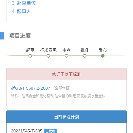
3
起草单位
4
起草人
项目进度
起草
征求意见
审查
批准
发布
修订了以下标准
GB/T 5687.2-2007
（全部代替）
铬铁、硅铬合金和氮化铬铁 硅含量的测定 高氯酸脱水重量法
当前标准计划
20231545-T-605
已发布