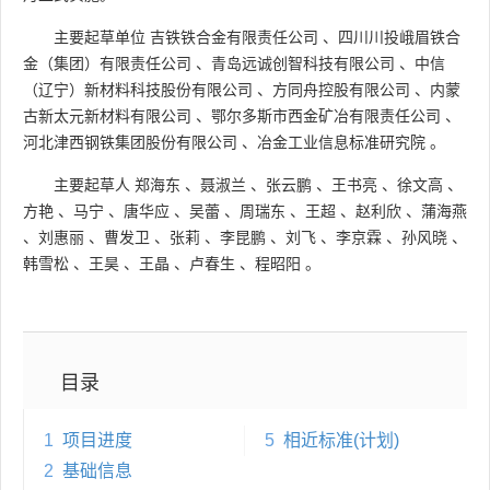
主要起草单位
吉铁铁合金有限责任公司
、
四川川投峨眉铁合
金（集团）有限责任公司
、
青岛远诚创智科技有限公司
、
中信
（辽宁）新材料科技股份有限公司
、
方同舟控股有限公司
、
内蒙
古新太元新材料有限公司
、
鄂尔多斯市西金矿冶有限责任公司
、
河北津西钢铁集团股份有限公司
、
冶金工业信息标准研究院
。
主要起草人
郑海东
、
聂淑兰
、
张云鹏
、
王书亮
、
徐文高
、
方艳
、
马宁
、
唐华应
、
吴蕾
、
周瑞东
、
王超
、
赵利欣
、
蒲海燕
、
刘惠丽
、
曹发卫
、
张莉
、
李昆鹏
、
刘飞
、
李京霖
、
孙风晓
、
韩雪松
、
王昊
、
王晶
、
卢春生
、
程昭阳
。
目录
1
项目进度
5
相近标准(计划)
2
基础信息