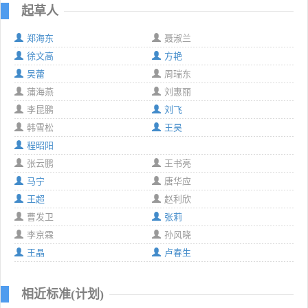
起草人
郑海东
聂淑兰
徐文高
方艳
吴蕾
周瑞东
蒲海燕
刘惠丽
李昆鹏
刘飞
韩雪松
王昊
程昭阳
张云鹏
王书亮
马宁
唐华应
王超
赵利欣
曹发卫
张莉
李京霖
孙风晓
王晶
卢春生
相近标准(计划)