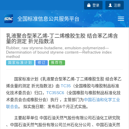
登录
注册
全国标准信息公共服务平台
Togg
navi
国家标准
行业标准
地方标准
乳液聚合型苯乙烯-丁二烯橡胶生胶 结合苯乙烯含
量的测定 折光指数法
Rubber, raw styrene-butadiene, emulsion-polymerized—
团体标准
企业标准
国际标准
Determination of bound styrene content—Refractive index
method
国家标准计划
修订
推荐性
国外标准
技术委员会
国家标准计划《乳液聚合型苯乙烯-丁二烯橡胶生胶 结合苯乙
烯含量的测定 折光指数法》由
TC35
（全国橡胶与橡胶制品标准
化技术委员会）归口，
TC35SC6
（全国橡胶与橡胶制品标准化技
术委员会合成橡胶分会）执行 ，主管部门为
中国石油和化学工业
联合会
。 拟实施日期：发布后6个月正式实施。
主要起草单位
中国石油天然气股份有限公司石油化工研究院
、
中国石油天然气股份有限公司兰州石化分公司
、
中国石油天然