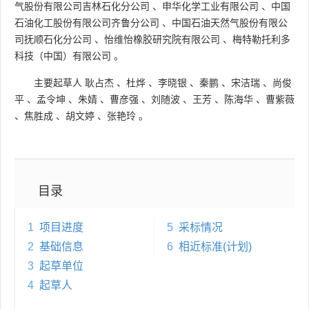
气股份有限公司吉林石化分公司
、
申华化学工业有限公司
、
中国
石油化工股份有限公司齐鲁分公司
、
中国石油天然气股份有限公
司抚顺石化分公司
、
怡维怡橡胶研究院有限公司
、
梅特勒托利多
科技（中国）有限公司
。
主要起草人
耿占杰
、
杜烨
、
李晓银
、
秦鹏
、
宋洁瑞
、
尚俊
平
、
孟令坤
、
朱婧
、
曹彦强
、
刘随波
、
王芳
、
陈海华
、
曹紫薇
、
焦胜成
、
胡文婷
、
张艳玲
。
目录
1
项目进度
5
采标情况
2
基础信息
6
相近标准(计划)
3
起草单位
4
起草人