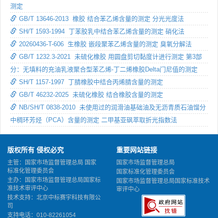
测定
GB/T 13646-2013 橡胶 结合苯乙烯含量的测定 分光光度法
SH/T 1593-1994 丁苯胶乳中结合苯乙烯含量的测定 硝化法
20260436-T-606 生橡胶 嵌段聚苯乙烯含量的测定 臭氧分解法
GB/T 1232.3-2021 未硫化橡胶 用圆盘剪切黏度计进行测定 第3部
分：无填料的充油乳液聚合型苯乙烯-丁二烯橡胶Delta门尼值的测定
SH/T 1157-1997 丁腈橡胶中结合丙烯腈含量的测定
GB/T 46232-2025 未硫化橡胶 结合橡胶含量的测定
NB/SH/T 0838-2010 未使用过的润滑油基础油及无沥青质石油馏分
中稠环芳烃（PCA）含量的测定 二甲基亚砜萃取折光指数法
版权所有 侵权必究
重要网站链接
主管：国家市场监督管理总局 国家
国家市场监督管理总局
标准化管理委员会
国家标准化管理委员会
主办：国家市场监督管理总局国家标
国家市场监督管理总局国家标准技术
准技术审评中心
审评中心
技术支持：北京中标赛宇科技有限公
司
支持电话：010-82261054