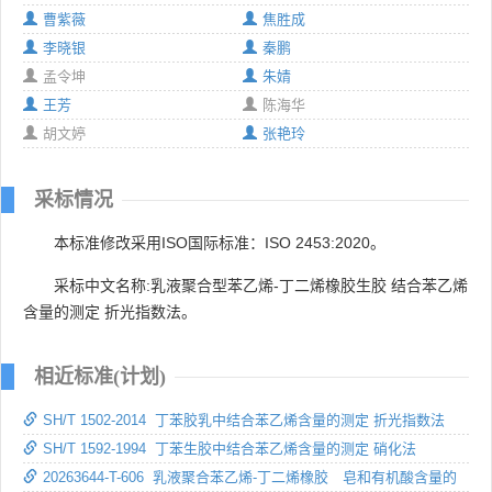
曹紫薇
焦胜成
李晓银
秦鹏
孟令坤
朱婧
王芳
陈海华
胡文婷
张艳玲
采标情况
本标准修改采用ISO国际标准：ISO 2453:2020。
采标中文名称:乳液聚合型苯乙烯-丁二烯橡胶生胶 结合苯乙烯
含量的测定 折光指数法。
相近标准(计划)
SH/T 1502-2014 丁苯胶乳中结合苯乙烯含量的测定 折光指数法
SH/T 1592-1994 丁苯生胶中结合苯乙烯含量的测定 硝化法
20263644-T-606 乳液聚合苯乙烯-丁二烯橡胶 皂和有机酸含量的