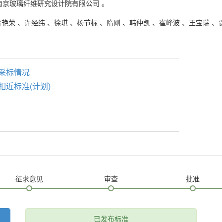
南京玻璃纤维研究设计院有限公司
。
贾艳荣
、
许经纬
、
徐琪
、
杨节标
、
隋刚
、
韩仲凯
、
崔峰波
、
王宝瑞
、
采标情况
相近标准(计划)
征求意见
审查
批准
已发布标准