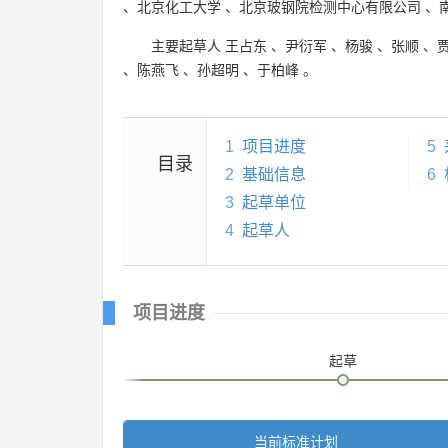
、
北京化工大学
、
北京玻钢院检测中心有限公司
、
主要起草人
王占东
、
尹衍军
、
杨骏
、
张顺
、
、
陈燕飞
、
孙超明
、
于柏峰
。
1
项目进度
5
目录
2
基础信息
6
3
起草单位
4
起草人
项目进度
起草
当前标准计划