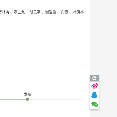
贾林涛
、
章五九
、
胡见平
、
谢浩俊
、
向薇
、
叶凤林
发布